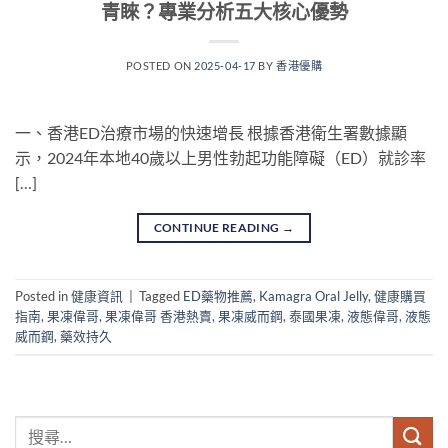
青睞？專業分析五大核心優勢
POSTED ON
2025-04-17
BY
香港優購
一、香港ED治療市場的快速增長 根據香港衛生署數據顯
示，2024年本地40歲以上男性勃起功能障礙（ED）就診率
[…]
CONTINUE READING
→
Posted in
健康資訊
|
Tagged
ED藥物推薦
,
Kamagra Oral Jelly
,
健康購買
指南
,
果凍偉哥
,
果凍偉哥 香港熱賣
,
果凍威而鋼
,
泰國果凍
,
液態偉哥
,
液態
威而鋼
,
藥效持久