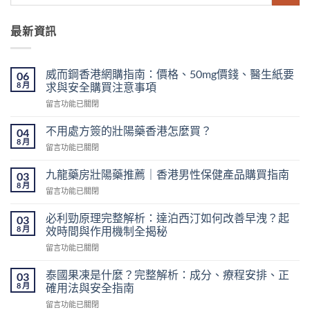
最新資訊
威而鋼香港網購指南：價格、50mg價錢、醫生紙要
06
8 月
求與安全購買注意事項
在
留言功能已關閉
〈威
而
不用處方簽的壯陽藥香港怎麼買？
04
鋼
8 月
在
留言功能已關閉
香
〈不
港
用
九龍藥房壯陽藥推薦｜香港男性保健產品購買指南
網
03
處
8 月
購
在
留言功能已關閉
方
指
〈九
簽
南：
龍
必利勁原理完整解析：達泊西汀如何改善早洩？起
的
03
價
藥
8 月
壯
效時間與作用機制全揭秘
格、
房
陽
50mg
在
留言功能已關閉
壯
藥
價
〈必
陽
香
錢、
利
藥
泰國果凍是什麼？完整解析：成分、療程安排、正
03
港
醫
勁
推
8 月
確用法與安全指南
怎
生
原
薦
麼
紙
在
留言功能已關閉
理
｜