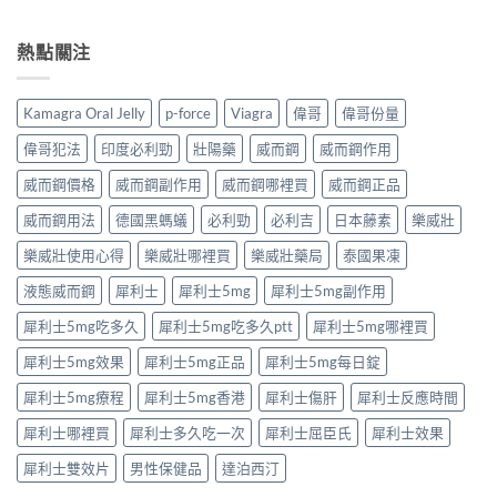
買？〉
要
〈泰
完
香
中
求
國
整
港
與
果
熱點關注
解
男
安
凍
析：
性
全
是
達
保
購
什
泊
健
Kamagra Oral Jelly
p-force
Viagra
偉哥
偉哥份量
買
麼？
西
產
注
完
汀
品
偉哥犯法
印度必利勁
壯陽藥
威而鋼
威而鋼作用
意
整
如
購
事
解
何
威而鋼價格
威而鋼副作用
威而鋼哪裡買
威而鋼正品
買
項〉
析：
改
指
中
成
威而鋼用法
德國黑螞蟻
必利勁
必利吉
日本藤素
樂威壯
善
南〉
分、
早
中
療
樂威壯使用心得
樂威壯哪裡買
樂威壯藥局
泰國果凍
洩？
程
起
液態威而鋼
犀利士
犀利士5mg
犀利士5mg副作用
安
效
排、
時
犀利士5mg吃多久
犀利士5mg吃多久ptt
犀利士5mg哪裡買
正
間
確
與
犀利士5mg效果
犀利士5mg正品
犀利士5mg每日錠
用
作
法
用
犀利士5mg療程
犀利士5mg香港
犀利士傷肝
犀利士反應時間
與
機
安
制
犀利士哪裡買
犀利士多久吃一次
犀利士屈臣氏
犀利士效果
全
全
指
揭
犀利士雙效片
男性保健品
達泊西汀
南〉
秘〉