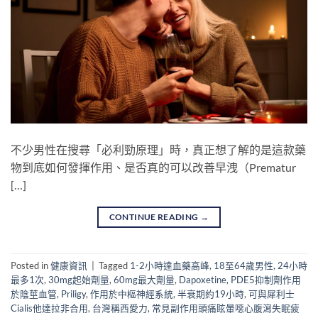
不少男性在搜尋「必利勁原理」時，真正想了解的是這款藥
物到底如何發揮作用、是否真的可以改善早洩（Prematur
[…]
CONTINUE READING
→
Posted in
健康資訊
|
Tagged
1-2小時達血藥高峰
,
18至64歲男性
,
24小時
最多1次
,
30mg起始劑量
,
60mg最大劑量
,
Dapoxetine
,
PDE5抑制劑作用
於陰莖血管
,
Priligy
,
作用於中樞神經系統
,
半衰期約19小時
,
可與犀利士
Cialis他達拉非合用
,
台灣稱西愛力
,
常見副作用頭痛眩暈噁心腹瀉失眠疲