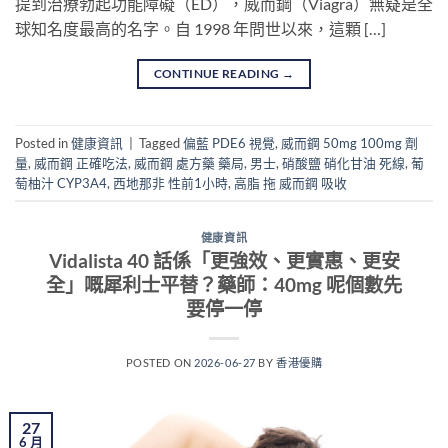
提到治療勃起功能障礙（ED），威而鋼（Viagra）無疑是全
球知名度最高的名字。自 1998 年問世以來，這顆 […]
CONTINUE READING
→
Posted in
健康資訊
|
Tagged
偏藍 PDE6 視覺
,
威而鋼 50mg 100mg 劑
量
,
威而鋼 正確吃法
,
威而鋼 處方藥 藥局
,
男士
,
硝酸鹽 硝化甘油 死線
,
葡
萄柚汁 CYP3A4
,
西地那非 性前1小時
,
高脂 拖 威而鋼 吸收
健康資訊
Vidalista 40 話係「更強效、更實惠、更安
全」嘅犀利士平替？藥師：40mg 呢個數先
要停一停
POSTED ON
2026-06-27
BY
香港優購
27
6 月