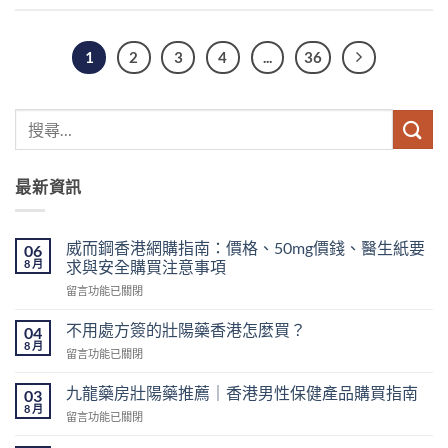
1
2
3
4
...
36
最新資訊
威而鋼香港網購指南：價格、50mg價錢、醫生紙要
06
8 月
求與安全購買注意事項
在
留言功能已關閉
〈威
而
不用處方簽的壯陽藥香港怎麼買？
04
鋼
8 月
在
留言功能已關閉
香
〈不
港
用
九龍藥房壯陽藥推薦｜香港男性保健產品購買指南
網
03
處
8 月
購
在
留言功能已關閉
方
指
〈九
簽
南：