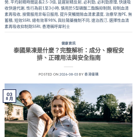
勞
,
平均射精時間延長2.5-3倍
,
延遲射精反射
,
必利勁
,
必利勁原理
,
快速吸
收快速代謝
,
性行為前1至3小時
,
慎用於5型磷酸二酯酶抑制劑
,
抑制血清
素再吸收
,
按需服用非每日服用
,
提升突觸間隙血清素濃度
,
治療早洩PE
,
無
蓄積
,
短效SSRI
,
總有效率98%
,
與壯陽藥機制不同
,
達泊西汀
,
選擇性血清
素再吸收抑制劑SSRI
,
香港稱呼犀利士
健康資訊
泰國果凍是什麼？完整解析：成分、療程安
排、正確用法與安全指南
POSTED ON
2026-08-03
BY
香港優購
03
8 月