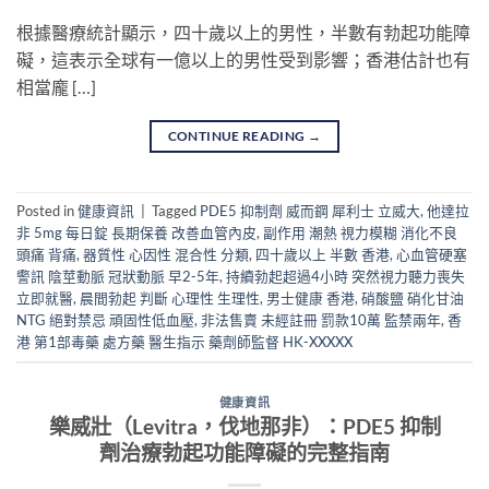
根據醫療統計顯示，四十歲以上的男性，半數有勃起功能障
礙，這表示全球有一億以上的男性受到影響；香港估計也有
相當龐 […]
CONTINUE READING
→
Posted in
健康資訊
|
Tagged
PDE5 抑制劑 威而鋼 犀利士 立威大
,
他達拉
非 5mg 每日錠 長期保養 改善血管內皮
,
副作用 潮熱 視力模糊 消化不良
頭痛 背痛
,
器質性 心因性 混合性 分類
,
四十歲以上 半數 香港
,
心血管硬塞
警訊 陰莖動脈 冠狀動脈 早2-5年
,
持續勃起超過4小時 突然視力聽力喪失
立即就醫
,
晨間勃起 判斷 心理性 生理性
,
男士健康 香港
,
硝酸鹽 硝化甘油
NTG 絕對禁忌 頑固性低血壓
,
非法售賣 未經註冊 罰款10萬 監禁兩年
,
香
港 第1部毒藥 處方藥 醫生指示 藥劑師監督 HK-XXXXX
健康資訊
樂威壯（Levitra，伐地那非）：PDE5 抑制
劑治療勃起功能障礙的完整指南