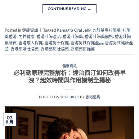
CONTINUE READING
→
Posted in
健康資訊
|
Tagged
Kamagra Oral Jelly
,
九龍藥房壯陽藥
,
壯陽
藥香港
,
男性健康
,
香港壯陽產品
,
香港壯陽藥
,
香港壯陽藥價格
,
香港壯陽
藥購買
,
香港成人保健
,
香港男士保健
,
香港男性保健產品
,
香港男性健康產
品
,
香港網購壯陽藥
,
香港藥房壯陽藥
,
香港藥房推薦
健康資訊
必利勁原理完整解析：達泊西汀如何改善早
洩？起效時間與作用機制全揭秘
POSTED ON
2026-08-03
BY
香港優購
03
8 月