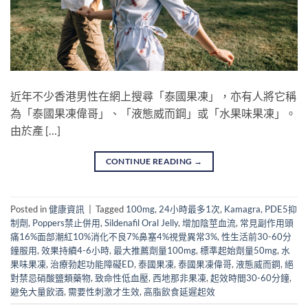
近年不少香港男性在網上搜尋「泰國果凍」，亦有人將它稱
為「泰國果凍偉哥」、「液態威而鋼」或「水果味果凍」。
由於產 […]
CONTINUE READING
→
Posted in
健康資訊
|
Tagged
100mg
,
24小時最多1次
,
Kamagra
,
PDE5抑
制劑
,
Poppers禁止併用
,
Sildenafil Oral Jelly
,
增加陰莖血流
,
常見副作用頭
痛16%面部潮紅10%消化不良7%鼻塞4%視覺異常3%
,
性生活前30-60分
鐘服用
,
效果持續4-6小時
,
最大推薦劑量100mg
,
標準起始劑量50mg
,
水
果味果凍
,
治療勃起功能障礙ED
,
泰國果凍
,
泰國果凍偉哥
,
液態威而鋼
,
絕
對禁忌硝酸鹽類藥物
,
致命性低血壓
,
西地那非果凍
,
起效時間30-60分鐘
,
避免大量飲酒
,
需要性刺激才生效
,
高脂飲食延遲起效