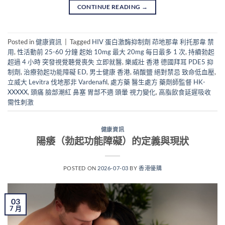
CONTINUE READING
→
Posted in
健康資訊
|
Tagged
HIV 蛋白激酶抑制劑 茚地那韋 利托那韋 禁
用
,
性活動前 25-60 分鐘 起始 10mg 最大 20mg 每日最多 1 次
,
持續勃起
超過 4 小時 突發視覺聽覺喪失 立即就醫
,
樂威壯 香港 德國拜耳 PDE5 抑
制劑
,
治療勃起功能障礙 ED
,
男士健康 香港
,
硝酸鹽 絕對禁忌 致命低血壓
,
立威大 Levitra 伐地那非 Vardenafil
,
處方藥 醫生處方 藥劑師監督 HK-
XXXXX
,
頭痛 臉部潮紅 鼻塞 胃部不適 頭暈 視力變化
,
高脂飲食延遲吸收
需性刺激
健康資訊
陽痿（勃起功能障礙）的定義與現狀
POSTED ON
2026-07-03
BY
香港優購
03
7 月