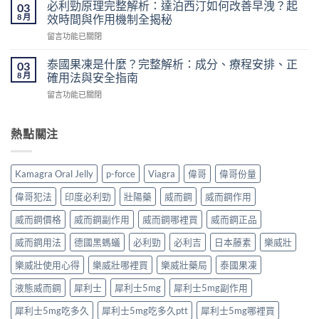
龍
必利勁原理完整解析：達泊西汀如何改善早洩？起
的
03
價
藥
8 月
壯
效時間與作用機制全揭秘
格、
房
陽
50mg
在
留言功能已關閉
壯
藥
價
〈必
陽
香
錢、
利
藥
泰國果凍是什麼？完整解析：成分、療程安排、正
03
港
醫
勁
推
8 月
確用法與安全指南
怎
生
原
薦
麼
紙
在
留言功能已關閉
理
｜
買？〉
要
〈泰
完
香
中
求
國
整
港
與
果
熱點關注
解
男
安
凍
析：
性
全
是
達
保
購
什
泊
健
Kamagra Oral Jelly
p-force
Viagra
偉哥
偉哥份量
買
麼？
西
產
注
完
汀
品
偉哥犯法
印度必利勁
壯陽藥
威而鋼
威而鋼作用
意
整
如
購
事
解
何
威而鋼價格
威而鋼副作用
威而鋼哪裡買
威而鋼正品
買
項〉
析：
改
指
中
成
威而鋼用法
德國黑螞蟻
必利勁
必利吉
日本藤素
樂威壯
善
南〉
分、
早
中
療
樂威壯使用心得
樂威壯哪裡買
樂威壯藥局
泰國果凍
洩？
程
起
液態威而鋼
犀利士
犀利士5mg
犀利士5mg副作用
安
效
排、
時
犀利士5mg吃多久
犀利士5mg吃多久ptt
犀利士5mg哪裡買
正
間