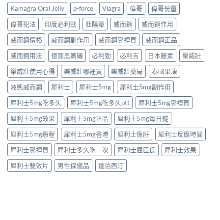
購
什
泊
健
Kamagra Oral Jelly
p-force
Viagra
偉哥
偉哥份量
買
麼？
西
產
注
完
汀
品
偉哥犯法
印度必利勁
壯陽藥
威而鋼
威而鋼作用
意
整
如
購
事
解
何
威而鋼價格
威而鋼副作用
威而鋼哪裡買
威而鋼正品
買
項〉
析：
改
指
中
成
威而鋼用法
德國黑螞蟻
必利勁
必利吉
日本藤素
樂威壯
善
南〉
分、
早
中
療
樂威壯使用心得
樂威壯哪裡買
樂威壯藥局
泰國果凍
洩？
程
起
液態威而鋼
犀利士
犀利士5mg
犀利士5mg副作用
安
效
排、
時
犀利士5mg吃多久
犀利士5mg吃多久ptt
犀利士5mg哪裡買
正
間
確
與
犀利士5mg效果
犀利士5mg正品
犀利士5mg每日錠
用
作
法
用
犀利士5mg療程
犀利士5mg香港
犀利士傷肝
犀利士反應時間
與
機
安
制
犀利士哪裡買
犀利士多久吃一次
犀利士屈臣氏
犀利士效果
全
全
指
揭
犀利士雙效片
男性保健品
達泊西汀
南〉
秘〉
中
中