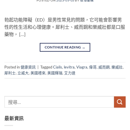
POSTED ON
2023-05-03
BY
香港優購
勃起功能障礙（ED）是男性常見的問題，它可能會影響男
性的性生活和心理健康。犀利士、威而鋼和樂威壯都是口服
藥物， […]
CONTINUE READING
→
Posted in
健康資訊
|
Tagged
Cialis
,
levitra
,
Viagra
,
偉哥
,
威而鋼
,
樂威壯
,
犀利士
,
立威大
,
美國禮來
,
美國輝瑞
,
艾力達
最新資訊