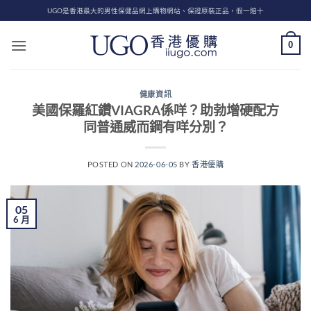
Skip
UGO是香港最大的男性保健品網上購物網站、保證原裝正品，假一賠十
to
content
0
健康資訊
美國保羅紅鑽VIAGRA係咩？助勃增硬配方
同普通威而鋼有咩分別？
POSTED ON
2026-06-05
BY
香港優購
05
6 月