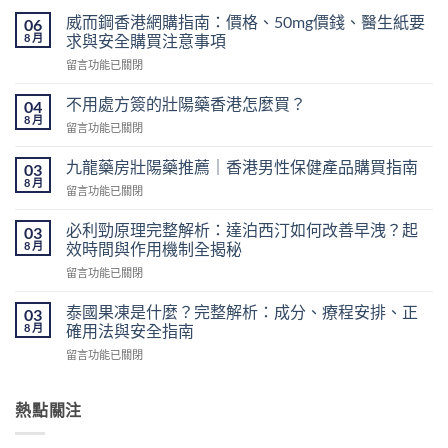
威而鋼香港網購指南：價格、50mg價錢、醫生紙要
06
8 月
求與安全購買注意事項
在
留言功能已關閉
〈威
而
不用處方簽的壯陽藥香港怎麼買？
04
鋼
8 月
在
留言功能已關閉
香
〈不
港
用
九龍藥房壯陽藥推薦｜香港男性保健產品購買指南
網
03
處
8 月
購
在
留言功能已關閉
方
指
〈九
簽
南：
龍
必利勁原理完整解析：達泊西汀如何改善早洩？起
的
03
價
藥
8 月
壯
效時間與作用機制全揭秘
格、
房
陽
50mg
在
留言功能已關閉
壯
藥
價
〈必
陽
香
錢、
利
藥
泰國果凍是什麼？完整解析：成分、療程安排、正
03
港
醫
勁
推
8 月
確用法與安全指南
怎
生
原
薦
麼
紙
在
留言功能已關閉
理
｜
買？〉
要
〈泰
完
香
中
求
國
整
港
與
果
熱點關注
解
男
安
凍
析：
性
全
是
達
保