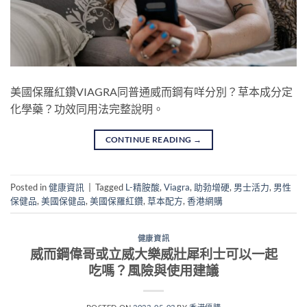
美國保羅紅鑽VIAGRA同普通威而鋼有咩分別？草本成分定
化學藥？功效同用法完整說明。
CONTINUE READING
→
Posted in
健康資訊
|
Tagged
L-精胺酸
,
Viagra
,
助勃增硬
,
男士活力
,
男性
保健品
,
美國保健品
,
美國保羅紅鑽
,
草本配方
,
香港網購
健康資訊
威而鋼偉哥或立威大樂威壯犀利士可以一起
吃嗎？風險與使用建議