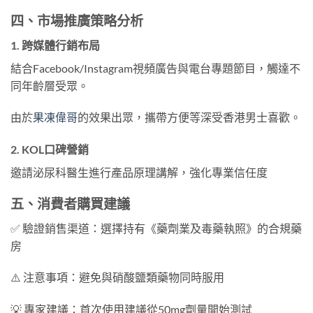
四、市場推廣策略分析
1. 跨媒體行銷布局
結合Facebook/Instagram視頻廣告與電台專題節目，觸達不
同年齡層受眾。
由於
果凍偉哥
的效果出眾，攜帶方便等深受香港男士喜歡。
2. KOL口碑營銷
邀請泌尿科醫生進行產品原理講解，強化專業信任度
五、消費者購買建議
✅ 驗證銷售渠道：選擇持有《藥劑業及毒藥執照》的合規藥
房
⚠️ 注意事項：避免與硝酸鹽類藥物同時服用
💡 專家建議：首次使用建議從50mg劑量開始測試