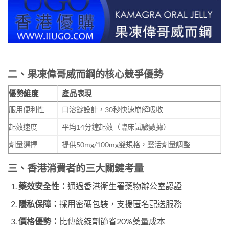
二、果凍偉哥威而鋼的核心競爭優勢
優勢維度
產品表現
服用便利性
口溶錠設計，30秒快速崩解吸收
起效速度
平均14分鐘起效（臨床試驗數據）
劑量選擇
提供50mg/100mg雙規格，靈活劑量調整
三、香港消費者的三大關鍵考量
藥效安全性：
通過香港衛生署藥物辦公室認證
隱私保障：
採用密碼包裝，支援匿名配送服務
價格優勢：
比傳統錠劑節省20%藥量成本