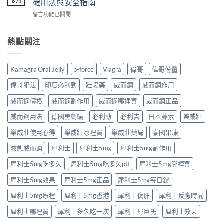
8 月
確用法與安全指南
怎
生
原
薦
麼
紙
在
留言功能已關閉
理
｜
買？〉
要
〈泰
完
香
中
求
國
整
港
與
果
熱點關注
解
男
安
凍
析：
性
全
是
達
保
購
什
泊
健
Kamagra Oral Jelly
p-force
Viagra
偉哥
偉哥份量
買
麼？
西
產
注
完
汀
品
偉哥犯法
印度必利勁
壯陽藥
威而鋼
威而鋼作用
意
整
如
購
事
解
何
威而鋼價格
威而鋼副作用
威而鋼哪裡買
威而鋼正品
買
項〉
析：
改
指
中
成
威而鋼用法
德國黑螞蟻
必利勁
必利吉
日本藤素
樂威壯
善
南〉
分、
早
中
療
樂威壯使用心得
樂威壯哪裡買
樂威壯藥局
泰國果凍
洩？
程
起
液態威而鋼
犀利士
犀利士5mg
犀利士5mg副作用
安
效
排、
時
犀利士5mg吃多久
犀利士5mg吃多久ptt
犀利士5mg哪裡買
正
間
確
與
犀利士5mg效果
犀利士5mg正品
犀利士5mg每日錠
用
作
法
用
犀利士5mg療程
犀利士5mg香港
犀利士傷肝
犀利士反應時間
與
機
安
制
犀利士哪裡買
犀利士多久吃一次
犀利士屈臣氏
犀利士效果
全
全