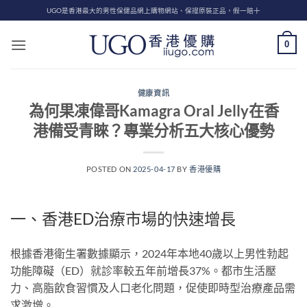
Skip
UGO是香港最大的男性保健品網上購物網站、保證原裝正品，假一賠十
to
content
0
健康資訊
為何果凍偉哥Kamagra Oral Jelly在香
港備受青睞？專業分析五大核心優勢
POSTED ON
2025-04-17
BY
香港優購
一、香港ED治療市場的快速增長
根據香港衛生署數據顯示，2024年本地40歲以上男性勃起
功能障礙（ED）就診率較五年前增長37%。都市生活壓
力、高脂飲食習慣及人口老化問題，促使即時型治療產品需
求激增。