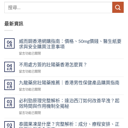
最新資訊
威而鋼香港網購指南：價格、50mg價錢、醫生紙要
06
8 月
求與安全購買注意事項
在
留言功能已關閉
〈威
而
不用處方簽的壯陽藥香港怎麼買？
04
鋼
8 月
在
留言功能已關閉
香
〈不
港
用
九龍藥房壯陽藥推薦｜香港男性保健產品購買指南
網
03
處
8 月
購
在
留言功能已關閉
方
指
〈九
簽
南：
龍
必利勁原理完整解析：達泊西汀如何改善早洩？起
的
03
價
藥
8 月
壯
效時間與作用機制全揭秘
格、
房
陽
50mg
在
留言功能已關閉
壯
藥
價
〈必
陽
香
錢、
利
藥
泰國果凍是什麼？完整解析：成分、療程安排、正
03
港
醫
勁
推