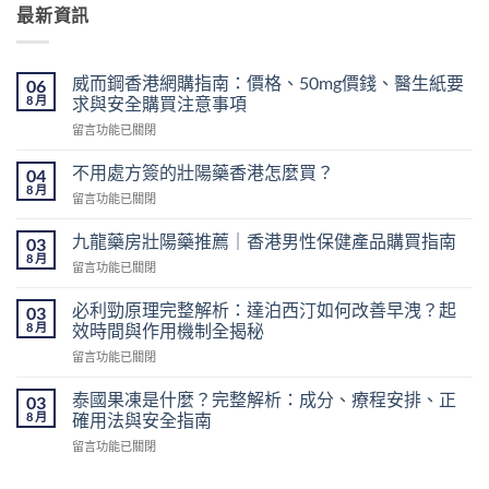
最新資訊
威而鋼香港網購指南：價格、50mg價錢、醫生紙要
06
8 月
求與安全購買注意事項
在
留言功能已關閉
〈威
而
不用處方簽的壯陽藥香港怎麼買？
04
鋼
8 月
在
留言功能已關閉
香
〈不
港
用
九龍藥房壯陽藥推薦｜香港男性保健產品購買指南
網
03
處
8 月
購
在
留言功能已關閉
方
指
〈九
簽
南：
龍
必利勁原理完整解析：達泊西汀如何改善早洩？起
的
03
價
藥
8 月
壯
效時間與作用機制全揭秘
格、
房
陽
50mg
在
留言功能已關閉
壯
藥
價
〈必
陽
香
錢、
利
藥
泰國果凍是什麼？完整解析：成分、療程安排、正
03
港
醫
勁
推
8 月
確用法與安全指南
怎
生
原
薦
麼
紙
在
留言功能已關閉
理
｜
買？〉
要
〈泰
完
香
中
求
國
整
港