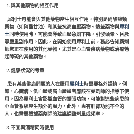
與其他藥物的相互作用
犀利士可能會與其他藥物產生相互作用，特別是硝酸鹽類
藥物（如硝酸甘油）和某些抗高血壓藥物。這些藥物與
犀利
士
同時使用時，可能會導致血壓急劇下降，引發頭暈、昏厥
等嚴重副作用。因此，在開始使用犀利士前，務必告知藥劑
師您正在使用的其他藥物，尤其是心血管疾病藥物或治療勃
起障礙的其他藥物。
健康狀況的考量
患有某些健康問題的人在服用
犀利士
時需要格外謹慎。例
如，心臟病、低血壓或高血壓患者應該在藥劑師的指導下使
用。因為犀利士會影響血管的擴張功能，可能對這些病患的
心血管系統產生額外的壓力。此外，患有肝腎功能不全的
人，也需要根據藥劑師的建議調整劑量或頻率。
不宜與酒精同時使用