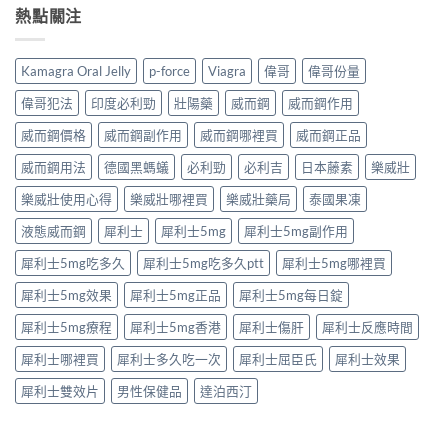
與
果
熱點關注
解
男
安
凍
析：
性
全
是
達
保
購
什
泊
健
Kamagra Oral Jelly
p-force
Viagra
偉哥
偉哥份量
買
麼？
西
產
注
完
汀
品
偉哥犯法
印度必利勁
壯陽藥
威而鋼
威而鋼作用
意
整
如
購
事
解
何
威而鋼價格
威而鋼副作用
威而鋼哪裡買
威而鋼正品
買
項〉
析：
改
指
中
成
威而鋼用法
德國黑螞蟻
必利勁
必利吉
日本藤素
樂威壯
善
南〉
分、
早
中
療
樂威壯使用心得
樂威壯哪裡買
樂威壯藥局
泰國果凍
洩？
程
起
液態威而鋼
犀利士
犀利士5mg
犀利士5mg副作用
安
效
排、
時
犀利士5mg吃多久
犀利士5mg吃多久ptt
犀利士5mg哪裡買
正
間
確
與
犀利士5mg效果
犀利士5mg正品
犀利士5mg每日錠
用
作
法
用
犀利士5mg療程
犀利士5mg香港
犀利士傷肝
犀利士反應時間
與
機
安
制
犀利士哪裡買
犀利士多久吃一次
犀利士屈臣氏
犀利士效果
全
全
指
揭
犀利士雙效片
男性保健品
達泊西汀
南〉
秘〉
中
中