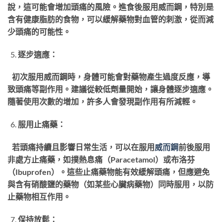
說，這可能會增加頭痛的風險。進食後服用威而鋼，特別是
含有健康脂肪的食物，可以緩解藥物對血管的刺激，從而減
少頭痛的可能性。
逐步適應：
初次服用威而鋼時，身體可能會對藥物產生過度反應，導
致頭痛等副作用。建議從較低劑量開始，讓身體逐步適應。
隨著使用次數的增加，許多人會發現副作用有所減輕。
服用止痛藥：
若頭痛持續且影響日常生活，可以在服用
威而鋼
前後服用
非處方止痛藥，如撲熱息痛（Paracetamol）或布洛芬
（Ibuprofen）。這些止痛藥物能有效緩解頭痛，但應避免
與含有硝酸鹽的藥物（如某些心臟病藥物）同時服用，以防
止藥物相互作用。
保持放鬆：