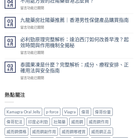
不用處方簽的壯陽藥香港怎麼買？
04
鋼
8 月
在
留言功能已關閉
香
〈不
港
用
九龍藥房壯陽藥推薦｜香港男性保健產品購買指南
網
03
處
8 月
購
在
留言功能已關閉
方
指
〈九
簽
南：
龍
必利勁原理完整解析：達泊西汀如何改善早洩？起
的
03
價
藥
8 月
壯
效時間與作用機制全揭秘
格、
房
陽
50mg
在
留言功能已關閉
壯
藥
價
〈必
陽
香
錢、
利
藥
泰國果凍是什麼？完整解析：成分、療程安排、正
03
港
醫
勁
推
8 月
確用法與安全指南
怎
生
原
薦
麼
紙
在
留言功能已關閉
理
｜
買？〉
要
〈泰
完
香
中
求
國
整
港
與
果
熱點關注
解
男
安
凍
析：
性
全
是
達
保
購
什
泊
健
Kamagra Oral Jelly
p-force
Viagra
偉哥
偉哥份量
買
麼？
西
產
注
完
汀
品
偉哥犯法
印度必利勁
壯陽藥
威而鋼
威而鋼作用
意
整
如
購
事
解
何
威而鋼價格
威而鋼副作用
威而鋼哪裡買
威而鋼正品
買
項〉
析：
改
指