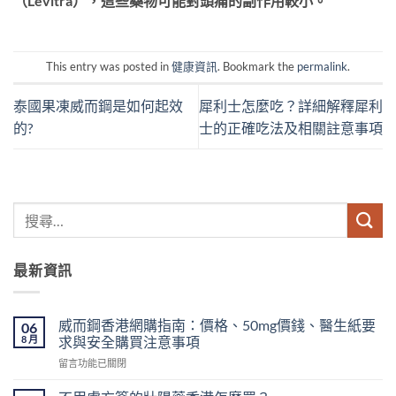
（Levitra），這些藥物可能對頭痛的副作用較小。
This entry was posted in
健康資訊
. Bookmark the
permalink
.
泰國果凍威而鋼是如何起效
犀利士怎麼吃？詳細解釋犀利
的?
士的正確吃法及相關註意事項
最新資訊
威而鋼香港網購指南：價格、50mg價錢、醫生紙要
06
8 月
求與安全購買注意事項
在
留言功能已關閉
〈威
而