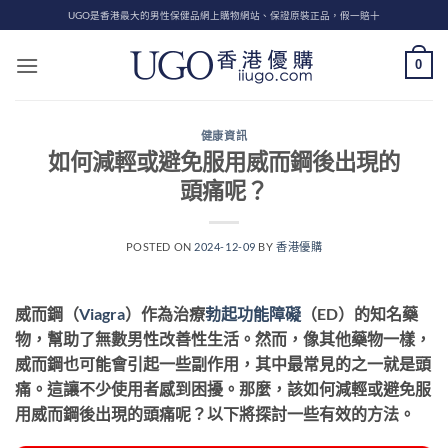
Skip
UGO是香港最大的男性保健品網上購物網站、保證原裝正品，假一賠十
to
content
0
健康資訊
如何減輕或避免服用威而鋼後出現的
頭痛呢？
POSTED ON
2024-12-09
BY
香港優購
威而鋼（
Viagra
）作為治療
勃起功能障礙
（ED）的知名藥
物，幫助了無數男性改善性生活。然而，像其他藥物一樣，
威而鋼也可能會引起一些副作用，其中最常見的之一就是頭
痛。這讓不少使用者感到困擾。那麼，該如何減輕或避免服
用威而鋼後出現的頭痛呢？以下將探討一些有效的方法。