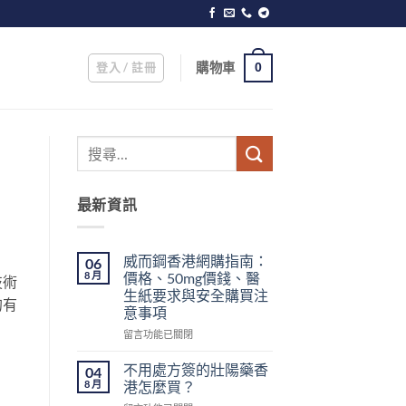
登入 / 註冊
購物車
0
最新資訊
威而鋼香港網購指南：
06
8 月
價格、50mg價錢、醫
技術
生紙要求與安全購買注
的有
意事項
在
留言功能已關閉
〈威
而
不用處方簽的壯陽藥香
04
鋼
8 月
港怎麼買？
香