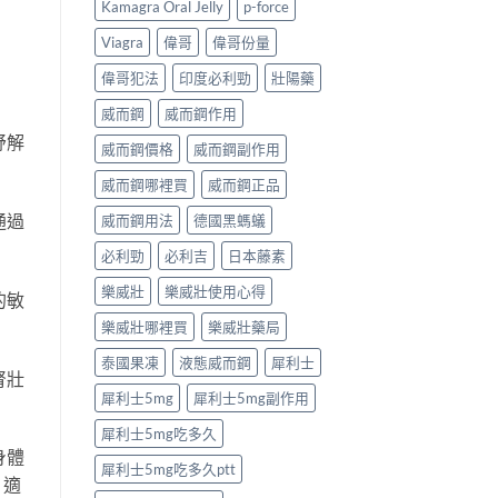
Kamagra Oral Jelly
p-force
指
如
麼？
南〉
何
完
Viagra
偉哥
偉哥份量
中
改
整
善
解
偉哥犯法
印度必利勁
壯陽藥
早
析：
洩？
成
威而鋼
威而鋼作用
起
分、
紓解
效
療
威而鋼價格
威而鋼副作用
時
程
威而鋼哪裡買
威而鋼正品
間
安
與
排、
通過
威而鋼用法
德國黑螞蟻
作
正
用
確
必利勁
必利吉
日本藤素
機
用
制
法
樂威壯
樂威壯使用心得
的敏
全
與
揭
安
樂威壯哪裡買
樂威壯藥局
秘〉
全
中
指
泰國果凍
液態威而鋼
犀利士
南〉
腎壯
中
犀利士5mg
犀利士5mg副作用
犀利士5mg吃多久
身體
犀利士5mg吃多久ptt
、適