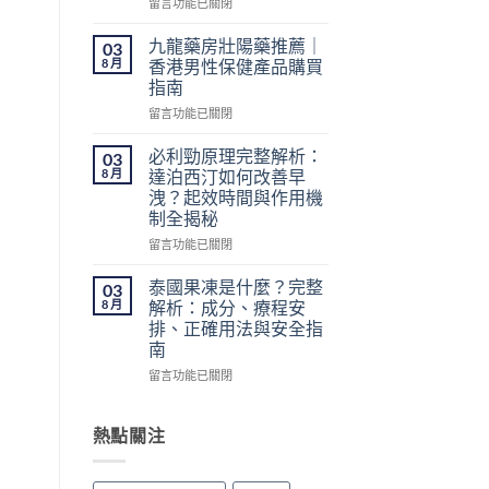
在
留言功能已關閉
港
〈不
網
用
購
九龍藥房壯陽藥推薦｜
03
處
指
8 月
香港男性保健產品購買
方
南：
指南
簽
價
在
的
留言功能已關閉
格、
〈九
壯
50mg
龍
陽
必利勁原理完整解析：
價
03
藥
藥
錢、
8 月
達泊西汀如何改善早
房
香
醫
洩？起效時間與作用機
壯
港
生
制全揭秘
陽
怎
紙
藥
麼
在
留言功能已關閉
要
推
買？〉
〈必
求
薦
中
利
與
泰國果凍是什麼？完整
03
｜
勁
安
8 月
解析：成分、療程安
香
原
全
排、正確用法與安全指
港
理
購
南
男
完
買
性
整
在
留言功能已關閉
注
保
解
〈泰
意
健
析：
國
事
產
達
果
熱點關注
項〉
品
泊
凍
中
購
西
是
買
汀
什