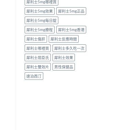
犀利士5mg哪裡買
犀利士5mg效果
犀利士5mg正品
犀利士5mg每日錠
犀利士5mg療程
犀利士5mg香港
犀利士傷肝
犀利士反應時間
犀利士哪裡買
犀利士多久吃一次
犀利士屈臣氏
犀利士效果
犀利士雙效片
男性保健品
達泊西汀