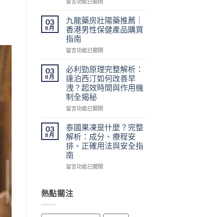
在
留言功能已關閉
港
〈不
網
用
購
九龍藥房壯陽藥推薦｜
03
處
指
8 月
香港男性保健產品購買
方
南：
指南
簽
價
在
的
留言功能已關閉
格、
〈九
壯
50mg
龍
陽
必利勁原理完整解析：
價
03
藥
藥
錢、
8 月
達泊西汀如何改善早
房
香
醫
洩？起效時間與作用機
壯
港
生
制全揭秘
陽
怎
紙
藥
麼
在
留言功能已關閉
要
推
買？〉
〈必
求
薦
中
利
與
泰國果凍是什麼？完整
03
｜
勁
安
8 月
解析：成分、療程安
香
原
全
排、正確用法與安全指
港
理
購
南
男
完
買
性
整
在
留言功能已關閉
注
保
解
〈泰
意
健
析：
國
事
產
達
果
熱點關注
項〉
品
泊
凍
中
購
西
是
買
汀
什