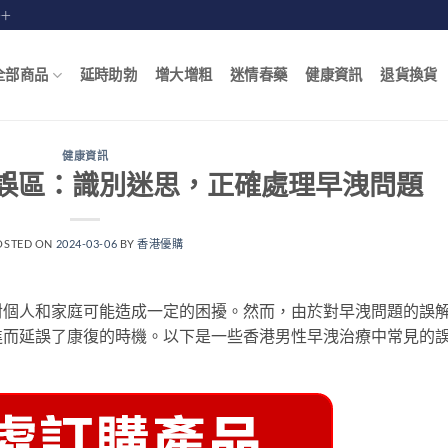
賠十
全部商品
延時助勃
增大增粗
迷情春藥
健康資訊
退貨換貨
健康資訊
誤區：識別迷思，正確處理早洩問題
OSTED ON
2024-03-06
BY
香港優購
對個人和家庭可能造成一定的困擾。然而，由於對早洩問題的誤
進而延誤了康復的時機。以下是一些香港男性早洩治療中常見的