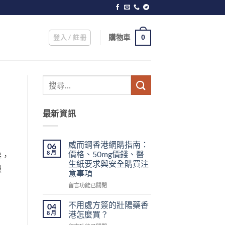
登入 / 註冊
購物車
0
最新資訊
威而鋼香港網購指南：
06
8 月
價格、50mg價錢、醫
解，
生紙要求與安全購買注
誤
意事項
在
留言功能已關閉
〈威
而
不用處方簽的壯陽藥香
04
鋼
8 月
港怎麼買？
香