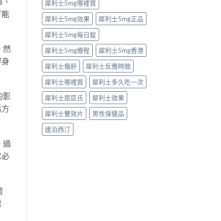
慮、
犀利士5mg哪裡買
可能
犀利士5mg效果
犀利士5mg正品
犀利士5mg每日錠
。然
犀利士5mg療程
犀利士5mg香港
響身
犀利士傷肝
犀利士反應時間
犀利士哪裡買
犀利士多久吃一次
的影
犀利士屈臣氏
犀利士效果
活方
犀利士雙效片
男性保健品
達泊西汀
。過
求必
需
需