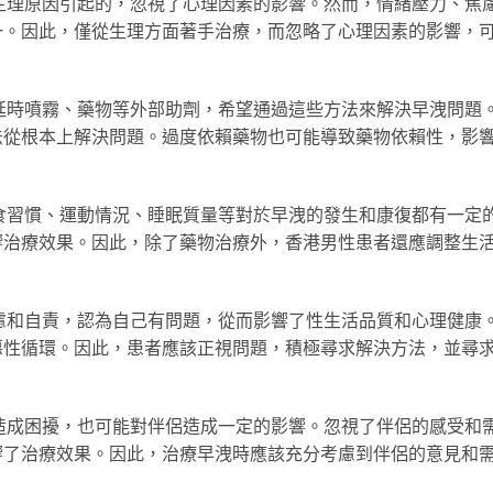
生理原因引起的，忽視了心理因素的影響。然而，情緒壓力、焦
一。因此，僅從生理方面著手治療，而忽略了心理因素的影響，
延時噴霧、藥物等外部助劑，希望通過這些方法來解決早洩問題
法從根本上解決問題。過度依賴藥物也可能導致藥物依賴性，影
食習慣、運動情況、睡眠質量等對於早洩的發生和康復都有一定
響治療效果。因此，除了藥物治療外，香港男性患者還應調整生
慮和自責，認為自己有問題，從而影響了性生活品質和心理健康
惡性循環。因此，患者應該正視問題，積極尋求解決方法，並尋
造成困擾，也可能對伴侶造成一定的影響。忽視了伴侶的感受和
響了治療效果。因此，治療早洩時應該充分考慮到伴侶的意見和