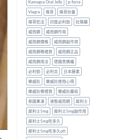
Kamagra Oral Jelly
p-force
指
如
麼？
南〉
何
完
Viagra
偉哥
偉哥份量
中
改
整
善
解
偉哥犯法
印度必利勁
壯陽藥
早
析：
洩？
成
威而鋼
威而鋼作用
起
分、
效
療
威而鋼價格
威而鋼副作用
時
程
威而鋼哪裡買
威而鋼正品
間
安
與
排、
威而鋼用法
德國黑螞蟻
作
正
用
確
必利勁
必利吉
日本藤素
機
用
制
法
樂威壯
樂威壯使用心得
全
與
揭
安
樂威壯哪裡買
樂威壯藥局
秘〉
全
中
指
泰國果凍
液態威而鋼
犀利士
南〉
中
犀利士5mg
犀利士5mg副作用
犀利士5mg吃多久
犀利士5mg吃多久ptt