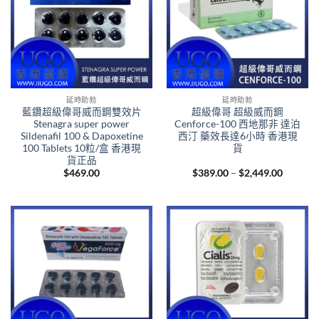
延時助勃
延時助勃
藍鑽超級偉哥威而鋼雙效片
超級偉哥 超級威而鋼
Stenagra super power
Cenforce-100 西地那非 達泊
Sildenafil 100 & Dapoxetine
西汀 藥效長達6小時 香港現
100 Tablets 10粒/盒 香港現
貨
貨正品
Price
$
469.00
$
389.00
–
$
2,449.00
range:
$389.00
through
$2,449.