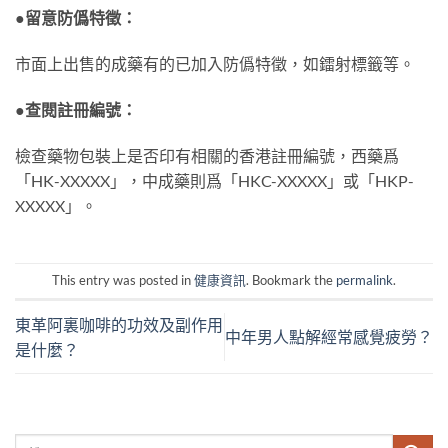
●留意防僞特徵：
市面上出售的成藥有的已加入防僞特徵，如鐳射標籤等。
●查閱註冊編號：
檢查藥物包裝上是否印有相關的香港註冊編號，西藥爲
「HK-XXXXX」，中成藥則爲「HKC-XXXXX」或「HKP-
XXXXX」。
This entry was posted in
健康資訊
. Bookmark the
permalink
.
東革阿裏咖啡的功效及副作用
中年男人點解經常感覺疲勞？
是什麼？