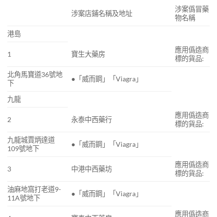
涉案僞冒藥
涉案店鋪名稱及地址
物名稱
港島
應用僞造商
1
寶生大藥房
標的貨品:
北角馬寶道36號地
●「威而鋼」「Viagra」
下
九龍
應用僞造商
2
永泰中西藥行
標的貨品:
九龍城賈炳達道
●「威而鋼」「Viagra」
109號地下
應用僞造商
3
中港中西藥坊
標的貨品:
油麻地窩打老道9-
●「威而鋼」「Viagra」
11A號地下
應用僞造商