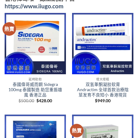
https://www.iiugo.com
熱賣
延時助勃
增大增粗
泰國偉哥威而鋼 Sidegra
双氢睾酮凝胶软膏
100mg 泰國製造 助您重振雄
Andractim 全球首款治療陰
風 香港正品
莖发育不良短小 香港現貨
Original
Current
$
500.00
$
428.00
$
949.00
price
price
was:
is:
$500.00.
$428.00.
熱賣