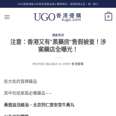
Skip
UGO是香港最大的男性保健品網上購物網站、保證原裝正品，假一賠十
to
content
0
健康資訊
注意：香港又有“黑藥房”售假被查！涉
案藥店全曝光！
POSTED ON
2022-11-19
BY
香港優購
些大批的冒牌藥品
其中包括家庭必備藥品——
黃道益活絡油、北京同仁堂安宮牛黃丸