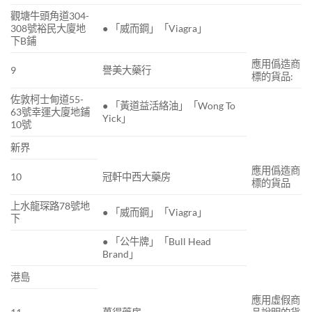
觀塘牛頭角道304-
308號裕民大廈地
● 「威而鋼」「Viagra」
下B鋪
應用僞造商
9
譽美大藥行
標的貨品:
佐敦柯士甸道55-
● 「黃道益活絡油」「Wong To
63號幸運大廈地鋪
Yick」
10號
新界
應用僞造商
10
冠軒中西大藥房
標的貨品
上水龍琛路78號地
● 「威而鋼」「Viagra」
下
● 「公牛牌」「Bull Head
Brand」
港島
應用虛假商