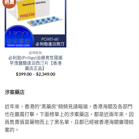
熱賣
延時助勃
必利勁(Priligy)治療男性陽痿
早洩鹽酸達泊西汀片【香港
藥店正品】
Price
$
399.00
–
$
2,349.00
range:
$399.00
through
$2,349.00
涉案藥店
近年來，香港的“黑藥房”頻頻見諸報端，香港海關及各部門
也在嚴厲打擊。下面榜單上的涉案藥店，都是近兩年來，因
爲售賣僞冒藥物而上了黑名單，且都已經被香港海關審理結
案的。