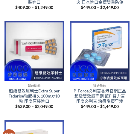
裝進口
火|日本進口金標雙重防偽
Price
Price
$
409.00
–
$
1,249.00
$
449.00
–
$
2,449.00
range:
range:
$409.00
$449.00
through
through
$1,249.00
$2,449.
延時助勃
延時助勃
超級雙效犀利士Extra Super
P-Force必利吉香港官網正品
Tadarise勃起持久100mg/10
超級雙效威而鋼 藍P 普力吉
粒 印度原裝進口
印度必利吉 治療陽痿早洩
Price
Price
$
539.00
–
$
2,049.00
$
449.00
–
$
1,449.00
range:
range:
$539.00
$449.00
through
through
$2,049.00
$1,449.