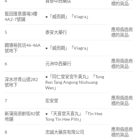
4
寶泰中西藥房
標的貨品:
藍田匯景廣場3樓
●「威而鋼」「Viagra」
4A2-7號鋪
應用僞造商
5
泰安大藥行
標的貨品:
觀塘裕民坊46-46A
●「威而鋼」「Viagra」
號地下
應用僞造商
6
元洲中西藥行
標的貨品:
●「同仁堂安宮牛黃丸」「Tong
深水埗青山道282
Ren Tang Angong Niuhuang
號地下
Wan」
應用僞造商
7
宏安堂
標的貨品:
新蒲崗崇齡街82號
● 「天喜堂天喜丸」「Tin Hee
地鋪
Tong Tin Hee Pills」
應用僞造商
8
忠誠大藥房有限公司
標的貨品: