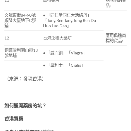
11
萬得藥房
品說明的貨
品:
文鹹東街84-90號
● 「同仁堂同仁大活絡丹」
順隆大廈地下C號
「Tong Ren Tang Tong Ren Da
鋪
Huo Luo Dan」
應用僞造商
12
香港免稅大藥坊
標的貨品:
銅鑼灣利園山道13
● 「威而鋼」「Viagra」
號地鋪
● 「犀利士」「Cialis」
（來源：發現香港）
如何避開藥房的坑？
香港買藥