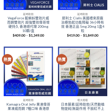
延時助勃
延時助勃
VegaForce 藍蝌蚪雙效片威
犀利士 Cialis 美國禮來原廠
而鋼雙效片 超強雙效偉哥增
治療勃起功能障礙 36小時有
硬持久 香港總代理 200mg
效 香港正品 5mg 20mg 1盒4
10顆/盒
粒
Price
Price
$
409.00
–
$
1,349.00
$
419.00
–
$
1,849.00
range:
range:
$409.00
$419.00
through
through
$1,349.00
$1,849.
熱賣
熱賣
延時助勃
增大增粗
Kamagra Oral Jelly 果凍偉哥
日本藤素|延時助勃|天然動植
果凍威而鋼 7種口味 香港原
物提純|無副作用 不臉紅不上