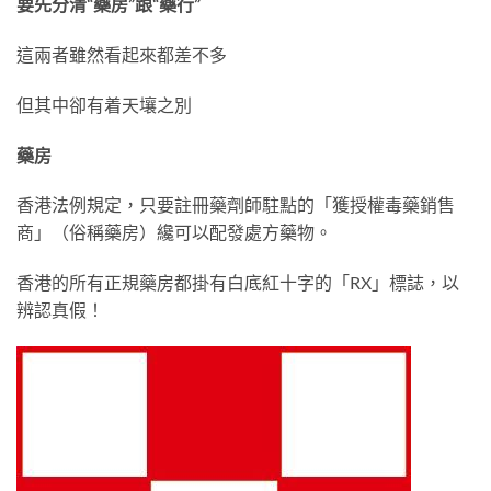
要先分清“藥房”跟“藥行”
這兩者雖然看起來都差不多
但其中卻有着天壤之別
藥房
香港法例規定，只要註冊藥劑師駐點的「獲授權毒藥銷售
商」（俗稱藥房）纔可以配發處方藥物。
香港的所有正規藥房都掛有白底紅十字的「RX」標誌，以
辨認真假！