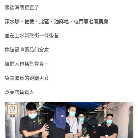
隨後海關搜查了
深水埗、佐敦、北區、油麻地、屯門
等七間藥房
並在上水新財街一條後巷
搗破冒牌藥品的倉庫
被捕人包括售貨員、
負責取貨的跑腿男女
及藥店負責人