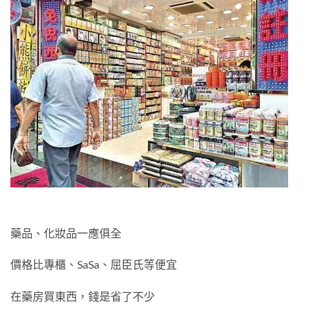
藥品、化妝品一應俱全
價格比專櫃、SaSa、屈臣氏等便宜
在藥房買東西，錢是省了不少