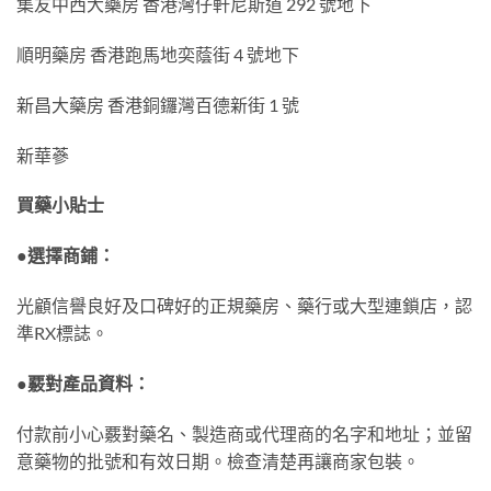
集友中西大藥房 香港灣仔軒尼斯道 292 號地下
順明藥房 香港跑馬地奕蔭街 4 號地下
新昌大藥房 香港銅鑼灣百德新街 1 號
新華蔘
買藥小貼士
●選擇商鋪：
光顧信譽良好及口碑好的正規藥房、藥行或大型連鎖店，認
準RX標誌。
●覈對產品資料：
付款前小心覈對藥名、製造商或代理商的名字和地址；並留
意藥物的批號和有效日期。檢查清楚再讓商家包裝。