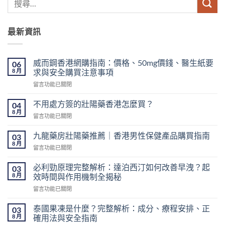
最新資訊
威而鋼香港網購指南：價格、50mg價錢、醫生紙要
06
8 月
求與安全購買注意事項
在
留言功能已關閉
〈威
而
不用處方簽的壯陽藥香港怎麼買？
04
鋼
8 月
在
留言功能已關閉
香
〈不
港
用
九龍藥房壯陽藥推薦｜香港男性保健產品購買指南
網
03
處
8 月
購
在
留言功能已關閉
方
指
〈九
簽
南：
龍
必利勁原理完整解析：達泊西汀如何改善早洩？起
的
03
價
藥
8 月
壯
效時間與作用機制全揭秘
格、
房
陽
50mg
在
留言功能已關閉
壯
藥
價
〈必
陽
香
錢、
利
藥
泰國果凍是什麼？完整解析：成分、療程安排、正
03
港
醫
勁
推
8 月
確用法與安全指南
怎
生
原
薦