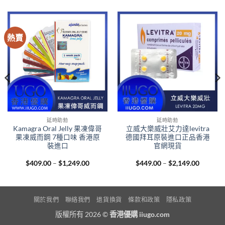
熱賣
延時助勃
延時助勃
Kamagra Oral Jelly 果凍偉哥
立威大樂威壯艾力達levitra
果凍威而鋼 7種口味 香港原
德國拜耳原裝進口正品香港
裝進口
官網現貨
Price
Price
$
409.00
–
$
1,249.00
$
449.00
–
$
2,149.00
range:
range:
$409.00
$449.00
through
through
$1,249.00
$2,149.
關於我們
聯絡我們
退貨換貨
條款和政策
隱私政策
版權所有 2026 ©
香港優購 iiugo.com