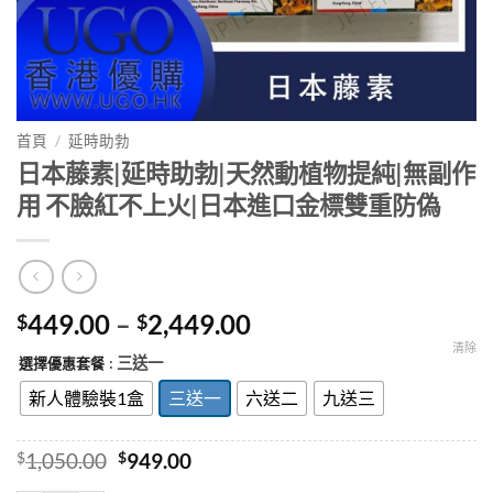
首頁
/
延時助勃
日本藤素|延時助勃|天然動植物提純|無副作
用 不臉紅不上火|日本進口金標雙重防偽
Price
449.00
–
2,449.00
$
$
range:
清除
: 三送一
選擇優惠套餐
$449.00
through
新人體驗裝1盒
三送一
六送二
九送三
$2,449.00
Original
Current
$
1,050.00
$
949.00
price
price