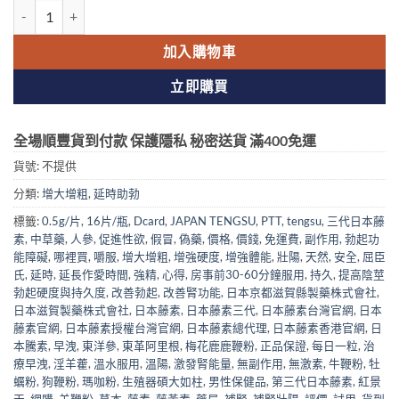
was:
is:
日本藤素|延時助勃|天然動植物提純|無副作用 不臉紅不上火|日本進口
$1,050.00.
$949.00.
加入購物車
立即購買
全場順豐貨到付款 保護隱私 秘密送貨 滿400免運
貨號:
不提供
分類:
增大增粗
,
延時助勃
標籤:
0.5g/片
,
16片/瓶
,
Dcard
,
JAPAN TENGSU
,
PTT
,
tengsu
,
三代日本藤
素
,
中草藥
,
人參
,
促進性欲
,
假冒
,
偽藥
,
價格
,
價錢
,
免運費
,
副作用
,
勃起功
能障礙
,
哪裡買
,
嚼服
,
增大增粗
,
增強硬度
,
增強體能
,
壯陽
,
天然
,
安全
,
屈臣
氏
,
延時
,
延長作愛時間
,
強精
,
心得
,
房事前30-60分鐘服用
,
持久
,
提高陰莖
勃起硬度與持久度
,
改善勃起
,
改善腎功能
,
日本京都滋賀縣製藥株式會社
,
日本滋賀製藥株式會社
,
日本藤素
,
日本藤素三代
,
日本藤素台灣官網
,
日本
藤素官網
,
日本藤素授權台灣官網
,
日本藤素總代理
,
日本藤素香港官網
,
日
本騰素
,
早洩
,
東洋參
,
東革阿里根
,
梅花鹿鹿鞭粉
,
正品保證
,
每日一粒
,
治
療早洩
,
淫羊藿
,
溫水服用
,
溫陽
,
激發腎能量
,
無副作用
,
無激素
,
牛鞭粉
,
牡
蠣粉
,
狗鞭粉
,
瑪咖粉
,
生殖器碩大如柱
,
男性保健品
,
第三代日本藤素
,
紅景