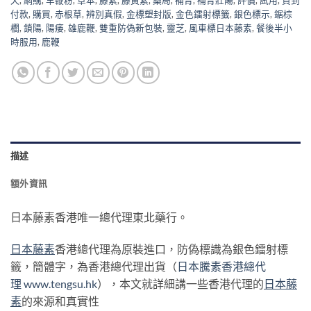
天
,
網購
,
羊鞭粉
,
草本
,
藤素
,
藤黃素
,
藥局
,
補腎
,
補腎壯陽
,
評價
,
試用
,
貨到
付款
,
購買
,
赤根草
,
辨別真假
,
金標塑封版
,
金色鐳射標籤
,
銀色標示
,
鋸棕
櫚
,
鎖陽
,
陽痿
,
雄鹿鞭
,
雙重防偽新包裝
,
靈芝
,
風車標日本藤素
,
餐後半小
時服用
,
鹿鞭
描述
額外資訊
日本藤素香港唯一總代理東北藥行。
日本藤素
香港總代理為原裝進口，防偽標識為銀色鐳射標
籤，簡體字，為香港總代理出貨（
日本騰素香港總代
理
www.tengsu.hk
），本文就詳細講一些香港代理的
日本藤
素
的來源和真實性