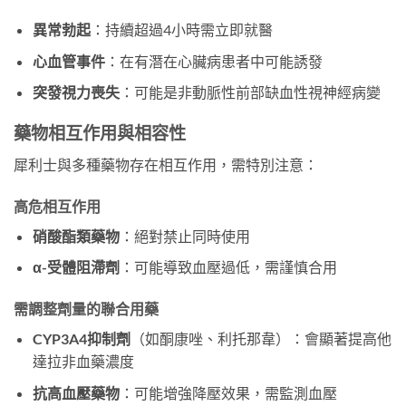
異常勃起
：持續超過4小時需立即就醫
心血管事件
：在有潛在心臟病患者中可能誘發
突發視力喪失
：可能是非動脈性前部缺血性視神經病變
藥物相互作用與相容性
犀利士與多種藥物存在相互作用，需特別注意：
高危相互作用
硝酸酯類藥物
：絕對禁止同時使用
α-受體阻滯劑
：可能導致血壓過低，需謹慎合用
需調整劑量的聯合用藥
CYP3A4抑制劑
（如酮康唑、利托那韋）：會顯著提高他
達拉非血藥濃度
抗高血壓藥物
：可能增強降壓效果，需監測血壓