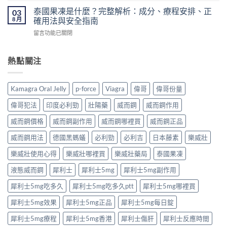
陽
香
錢、
利
藥
泰國果凍是什麼？完整解析：成分、療程安排、正
03
港
醫
勁
推
8 月
確用法與安全指南
怎
生
原
薦
麼
紙
在
留言功能已關閉
理
｜
買？〉
要
〈泰
完
香
中
求
國
整
港
與
果
熱點關注
解
男
安
凍
析：
性
全
是
達
保
購
什
泊
健
Kamagra Oral Jelly
p-force
Viagra
偉哥
偉哥份量
買
麼？
西
產
注
完
汀
品
偉哥犯法
印度必利勁
壯陽藥
威而鋼
威而鋼作用
意
整
如
購
事
解
何
威而鋼價格
威而鋼副作用
威而鋼哪裡買
威而鋼正品
買
項〉
析：
改
指
中
成
威而鋼用法
德國黑螞蟻
必利勁
必利吉
日本藤素
樂威壯
善
南〉
分、
早
中
療
樂威壯使用心得
樂威壯哪裡買
樂威壯藥局
泰國果凍
洩？
程
起
液態威而鋼
犀利士
犀利士5mg
犀利士5mg副作用
安
效
排、
時
犀利士5mg吃多久
犀利士5mg吃多久ptt
犀利士5mg哪裡買
正
間
確
與
犀利士5mg效果
犀利士5mg正品
犀利士5mg每日錠
用
作
法
用
犀利士5mg療程
犀利士5mg香港
犀利士傷肝
犀利士反應時間
與
機