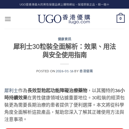
Skip
UGO是香港最大的男性保健品網上購物網站、保證原裝正品，假一賠十
to
content
0
健康資訊
犀利士30粒裝全面解析：效果、用法
與安全使用指南
POSTED ON
2026-01-16
BY
香港優購
犀利士
作為
長效型勃起功能障礙治療藥物
，以其獨特的
36小
時持續效果
在男性健康領域佔據重要地位。30粒裝的經濟包
裝更為需要長期治療的患者提供了便利選擇。本文將從科學
角度全面解析這款產品，幫助您深入了解其正確使用方法與
注意事項。