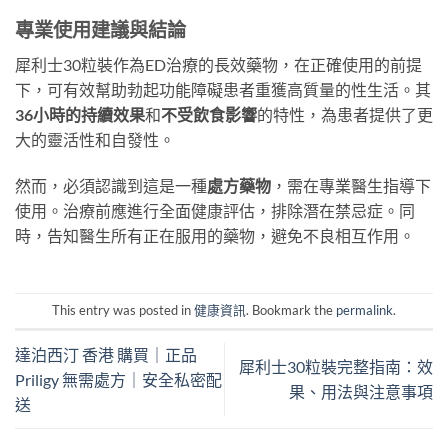
專業使用建議與結論
犀利士30粒裝作為ED治療的長效藥物，在正確使用的前提
下，可有效幫助勃起功能障礙患者重獲高質量的性生活。其
36小時的持續效果
和
不受飲食影響
的特性，為患者提供了更
大的靈活性和自發性。
然而，必須認識到這是一種
處方藥物
，需在專業醫生指導下
使用。治療前應進行全面健康評估，排除潛在禁忌症。同
時，告知醫生所有正在服用的藥物，避免不良相互作用。
This entry was posted in
健康資訊
. Bookmark the
permalink
.
達泊西汀 香港 購買｜正品
犀利士30粒裝完整指南：效
Priligy 無需處方｜安全私密配
果、用法與注意事項
送