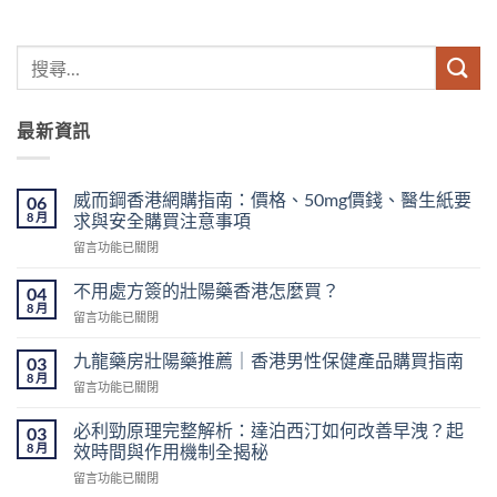
最新資訊
威而鋼香港網購指南：價格、50mg價錢、醫生紙要
06
8 月
求與安全購買注意事項
在
留言功能已關閉
〈威
而
不用處方簽的壯陽藥香港怎麼買？
04
鋼
8 月
在
留言功能已關閉
香
〈不
港
用
九龍藥房壯陽藥推薦｜香港男性保健產品購買指南
網
03
處
8 月
購
在
留言功能已關閉
方
指
〈九
簽
南：
龍
必利勁原理完整解析：達泊西汀如何改善早洩？起
的
03
價
藥
8 月
壯
效時間與作用機制全揭秘
格、
房
陽
50mg
在
留言功能已關閉
壯
藥
價
〈必