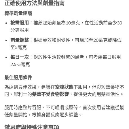
正確使用方法與劑量指南
標準劑量建議
按需服用
：推薦起始劑量為10毫克，在性活動前至少30
分鐘服用
劑量調整
：根據藥效和耐受性，可增加至20毫克或降低
至5毫克
每日一次
：對於性生活較頻繁的患者，可考慮每日服用
2.5-5毫克
最佳服用條件
為達到最佳效果，建議在
空腹狀態
下服用，但與短效藥物不
同，犀利士的
藥效不受食物影響
，提供更大的用藥靈活性。
服用時應整片吞服，不可咀嚼或壓碎。首次使用者建議從最
低劑量開始，根據身體反應逐步調整。
禁忌症與特殊注意事項