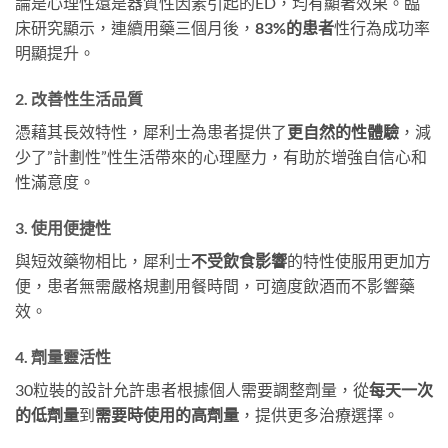
論是心理性還是器質性因素引起的ED，均有顯著效果。臨
床研究顯示，連續用藥三個月後，
83%的患者
性行為成功率
明顯提升。
2. 改善性生活品質
憑藉其長效特性，犀利士為患者提供了
更自然的性體驗
，減
少了”計劃性”性生活帶來的心理壓力，有助於增強自信心和
性滿意度。
3. 使用便捷性
與短效藥物相比，犀利士
不受飲食影響
的特性使服用更加方
便，患者無需嚴格規劃用餐時間，可適度飲酒而不影響藥
效。
4. 劑量靈活性
30粒裝的設計允許患者根據個人需要調整劑量，從
每天一次
的低劑量
到
需要時使用的高劑量
，提供更多治療選擇。