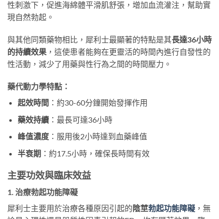
性刺激下，促進海綿體平滑肌舒張，增加血流灌注，幫助實
現自然勃起。
與其他同類藥物相比，犀利士最顯著的特點是其
長達36小時
的持續效果
，這使患者能夠在更靈活的時間內進行自發性的
性活動，減少了用藥與性行為之間的時間壓力。
藥代動力學特點：
起效時間
：約30-60分鐘開始發揮作用
藥效持續
：最長可達36小時
峰值濃度
：服用後2小時達到血藥峰值
半衰期
：約17.5小時，確保長時間有效
主要功效與臨床效益
1. 治療勃起功能障礙
犀利士主要用於治療各種原因引起的
陰莖
勃起功能障礙
，無