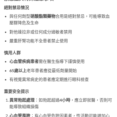
絕對禁忌情況
與任何劑型
硝酸酯類藥物
合用是絕對禁忌，可能導致血
壓驟降危及生命
對他達拉非或任何成分過敏者禁用
嚴重肝腎功能不全患者禁止使用
慎用人群
心血管疾病患者
需在醫生指導下謹慎使用
65歲以上
老年患者應從最低劑量開始
有視覺異常病史的患者應定期進行眼科檢查
重要安全提示
異常勃起處理
：如勃起超過
4小時
，應立即就醫，否則可
能導致組織損傷
心血管風險
：有心血管危險因素者，性活動可能增加心