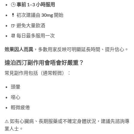
🕒
事前 1–3 小時服用
💊 初次建議由
30mg
開始
🍺 避免大量飲酒
📆 每日最多服用一次
效果因人而異
，多數用家反映可明顯延長時間、提升信心。
達泊西汀副作用會唔會好嚴重？
常見副作用包括（通常輕微）：
頭暈
噁心
輕微疲倦
⚠️ 如有心臟病、長期服藥或不確定身體狀況，建議先諮詢專
業人士。