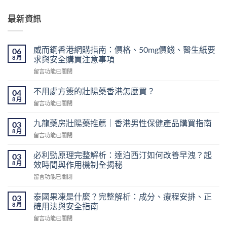
最新資訊
威而鋼香港網購指南：價格、50mg價錢、醫生紙要
06
8 月
求與安全購買注意事項
在
留言功能已關閉
〈威
而
不用處方簽的壯陽藥香港怎麼買？
04
鋼
8 月
在
留言功能已關閉
香
〈不
港
用
九龍藥房壯陽藥推薦｜香港男性保健產品購買指南
網
03
處
8 月
購
在
留言功能已關閉
方
指
〈九
簽
南：
龍
必利勁原理完整解析：達泊西汀如何改善早洩？起
的
03
價
藥
8 月
壯
效時間與作用機制全揭秘
格、
房
陽
50mg
在
留言功能已關閉
壯
藥
價
〈必
陽
香
錢、
利
藥
泰國果凍是什麼？完整解析：成分、療程安排、正
03
港
醫
勁
推
8 月
確用法與安全指南
怎
生
原
薦
麼
紙
在
留言功能已關閉
理
｜
買？〉
要
〈泰