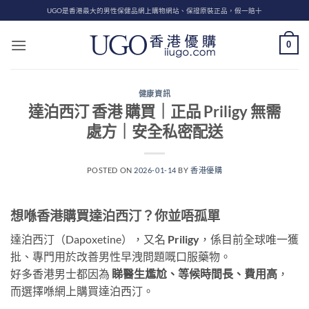
Skip
UGO是香港最大的男性保健品網上購物網站、保證原裝正品，假一賠十
to
content
0
健康資訊
達泊西汀 香港 購買｜正品 Priligy 無需
處方｜安全私密配送
POSTED ON
2026-01-14
BY
香港優購
想喺香港購買達泊西汀？你並唔孤單
達泊西汀（Dapoxetine），又名
Priligy
，係目前全球唯一獲
批、專門用於改善男性早洩問題嘅口服藥物。
好多香港男士都因為
睇醫生尷尬、等候時間長、費用高
，
而選擇喺網上購買達泊西汀。