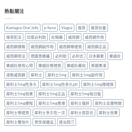
完
香
中
求
國
整
港
與
果
熱點關注
解
男
安
凍
析：
性
全
是
達
保
購
什
泊
健
Kamagra Oral Jelly
p-force
Viagra
偉哥
偉哥份量
買
麼？
西
產
注
完
汀
品
偉哥犯法
印度必利勁
壯陽藥
威而鋼
威而鋼作用
意
整
如
購
事
解
何
威而鋼價格
威而鋼副作用
威而鋼哪裡買
威而鋼正品
買
項〉
析：
改
指
中
成
威而鋼用法
德國黑螞蟻
必利勁
必利吉
日本藤素
樂威壯
善
南〉
分、
早
中
療
樂威壯使用心得
樂威壯哪裡買
樂威壯藥局
泰國果凍
洩？
程
起
液態威而鋼
犀利士
犀利士5mg
犀利士5mg副作用
安
效
排、
時
犀利士5mg吃多久
犀利士5mg吃多久ptt
犀利士5mg哪裡買
正
間
確
與
犀利士5mg效果
犀利士5mg正品
犀利士5mg每日錠
用
作
法
用
犀利士5mg療程
犀利士5mg香港
犀利士傷肝
犀利士反應時間
與
機
安
制
犀利士哪裡買
犀利士多久吃一次
犀利士屈臣氏
犀利士效果
全
全
指
揭
犀利士雙效片
男性保健品
達泊西汀
南〉
秘〉
中
中