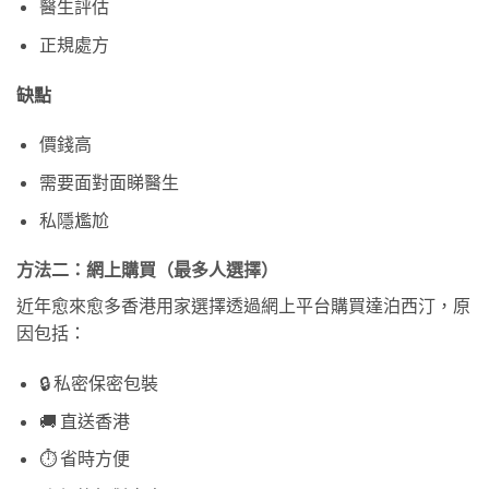
醫生評估
正規處方
缺點
價錢高
需要面對面睇醫生
私隱尷尬
方法二：網上購買（最多人選擇）
近年愈來愈多香港用家選擇透過網上平台購買達泊西汀，原
因包括：
🔒 私密保密包裝
🚚 直送香港
⏱️ 省時方便