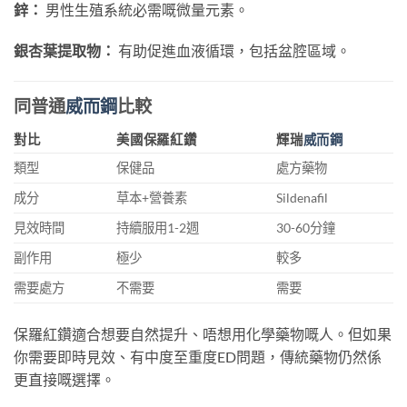
鋅：
男性生殖系統必需嘅微量元素。
銀杏葉提取物：
有助促進血液循環，包括盆腔區域。
同普通
威而鋼
比較
對比
美國保羅紅鑽
輝瑞
威而鋼
類型
保健品
處方藥物
成分
草本+營養素
Sildenafil
見效時間
持續服用1-2週
30-60分鐘
副作用
極少
較多
需要處方
不需要
需要
保羅紅鑽適合想要自然提升、唔想用化學藥物嘅人。但如果
你需要即時見效、有中度至重度ED問題，傳統藥物仍然係
更直接嘅選擇。