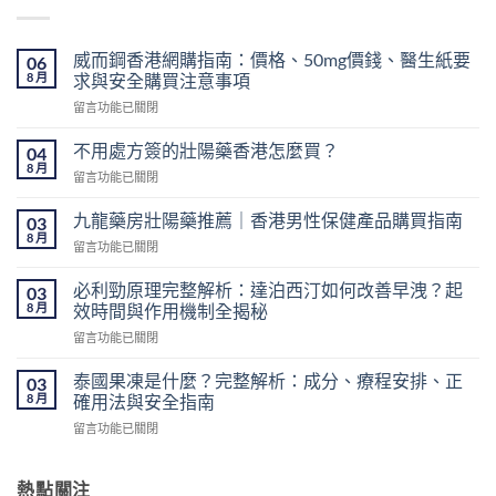
威而鋼香港網購指南：價格、50mg價錢、醫生紙要
06
8 月
求與安全購買注意事項
在
留言功能已關閉
〈威
而
不用處方簽的壯陽藥香港怎麼買？
04
鋼
8 月
在
留言功能已關閉
香
〈不
港
用
九龍藥房壯陽藥推薦｜香港男性保健產品購買指南
網
03
處
8 月
購
在
留言功能已關閉
方
指
〈九
簽
南：
龍
必利勁原理完整解析：達泊西汀如何改善早洩？起
的
03
價
藥
8 月
壯
效時間與作用機制全揭秘
格、
房
陽
50mg
在
留言功能已關閉
壯
藥
價
〈必
陽
香
錢、
利
藥
泰國果凍是什麼？完整解析：成分、療程安排、正
03
港
醫
勁
推
8 月
確用法與安全指南
怎
生
原
薦
麼
紙
在
留言功能已關閉
理
｜
買？〉
要
〈泰
完
香
中
求
國
整
港
與
果
熱點關注
解
男