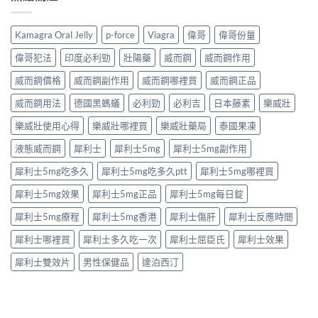
安
凍
析：
性
全
是
達
保
購
什
泊
健
Kamagra Oral Jelly
p-force
Viagra
偉哥
偉哥份量
買
麼？
西
產
注
完
汀
品
偉哥犯法
印度必利勁
壯陽藥
威而鋼
威而鋼作用
意
整
如
購
事
解
何
威而鋼價格
威而鋼副作用
威而鋼哪裡買
威而鋼正品
買
項〉
析：
改
指
中
成
威而鋼用法
德國黑螞蟻
必利勁
必利吉
日本藤素
樂威壯
善
南〉
分、
早
中
療
樂威壯使用心得
樂威壯哪裡買
樂威壯藥局
泰國果凍
洩？
程
起
液態威而鋼
犀利士
犀利士5mg
犀利士5mg副作用
安
效
排、
時
犀利士5mg吃多久
犀利士5mg吃多久ptt
犀利士5mg哪裡買
正
間
確
與
犀利士5mg效果
犀利士5mg正品
犀利士5mg每日錠
用
作
法
用
犀利士5mg療程
犀利士5mg香港
犀利士傷肝
犀利士反應時間
與
機
安
制
犀利士哪裡買
犀利士多久吃一次
犀利士屈臣氏
犀利士效果
全
全
指
揭
犀利士雙效片
男性保健品
達泊西汀
南〉
秘〉
中
中