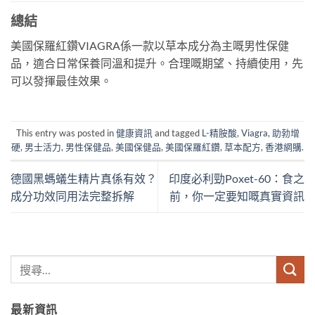
總結
美國保羅紅鑽VIAGRA係一款以草本成分為主嘅男性保健
品，適合日常保養同溫和提升。合理嘅期望、持續使用，先
可以發揮最佳效果。
This entry was posted in
健康資訊
and tagged
L-精胺酸
,
Viagra
,
助勃增
硬
,
男士活力
,
男性保健品
,
美國保健品
,
美國保羅紅鑽
,
草本配方
,
香港網購
.
德國黑螞蟻生精片真係有效？
印度必利勁Poxet-60：食之
成分功效同用法完整拆解
前，你一定要知嘅真實資訊
最新資訊