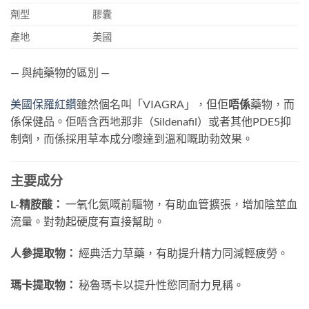
劑型
膠囊
產地
美國
— 與純藥物的區別 —
美國保羅紅鑽
雖然個名叫「VIAGRA」，但佢
唔係
藥物，而
係保健品。佢唔含西地那非（Sildenafil）或者其他PDE5抑
制劑，而係採用草本成分嚟達到溫和嘅助勃效果。
主要成分
L-精胺酸：
一氧化氮嘅前驅物，有助血管擴張，增加陰莖血
流量。對勃起硬度有直接幫助。
人參提取物：
經典活力草藥，有助提升精力同減輕疲勞。
瑪卡提取物：
秘魯瑪卡以提升性慾同耐力見稱。