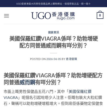
Skip
UGO是香港最大的男性保健品網上購物網站、保證原裝正品，假一賠十
to
content
0
健康資訊
美國保羅紅鑽VIAGRA係咩？助勃增硬
配方同普通威而鋼有咩分別？
POSTED ON
2026-06-05
BY
香港優購
美國保羅紅鑽VIAGRA係咩？助勃增硬配方
同普通
威而鋼
有咩分別？
市面上嘅男性保健品五花八門，其中「
美國保羅紅鑽
VIAGRA
」呢個名引起咗唔少人注意。佢嘅包裝大大粒紅鑽
石，聲稱可以助勃增硬增粗增大。但到底佢係藥物定保健食