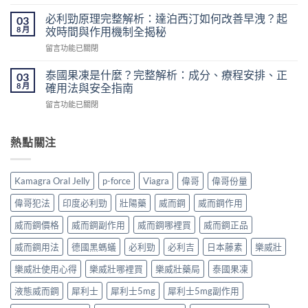
〈九
簽
南：
龍
必利勁原理完整解析：達泊西汀如何改善早洩？起
的
03
價
藥
8 月
壯
效時間與作用機制全揭秘
格、
房
陽
50mg
在
留言功能已關閉
壯
藥
價
〈必
陽
香
錢、
利
藥
泰國果凍是什麼？完整解析：成分、療程安排、正
03
港
醫
勁
推
8 月
確用法與安全指南
怎
生
原
薦
麼
紙
在
留言功能已關閉
理
｜
買？〉
要
〈泰
完
香
中
求
國
整
港
與
果
熱點關注
解
男
安
凍
析：
性
全
是
達
保
購
什
泊
健
Kamagra Oral Jelly
p-force
Viagra
偉哥
偉哥份量
買
麼？
西
產
注
完
汀
品
偉哥犯法
印度必利勁
壯陽藥
威而鋼
威而鋼作用
意
整
如
購
事
解
何
威而鋼價格
威而鋼副作用
威而鋼哪裡買
威而鋼正品
買
項〉
析：
改
指
中
成
威而鋼用法
德國黑螞蟻
必利勁
必利吉
日本藤素
樂威壯
善
南〉
分、
早
中
療
樂威壯使用心得
樂威壯哪裡買
樂威壯藥局
泰國果凍
洩？
程
起
液態威而鋼
犀利士
犀利士5mg
犀利士5mg副作用
安
效
排、
時