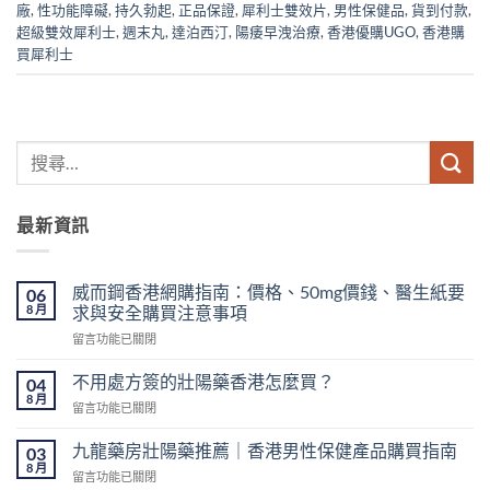
廠
,
性功能障礙
,
持久勃起
,
正品保證
,
犀利士雙效片
,
男性保健品
,
貨到付款
,
超級雙效犀利士
,
週末丸
,
達泊西汀
,
陽痿早洩治療
,
香港優購UGO
,
香港購
買犀利士
最新資訊
威而鋼香港網購指南：價格、50mg價錢、醫生紙要
06
8 月
求與安全購買注意事項
在
留言功能已關閉
〈威
而
不用處方簽的壯陽藥香港怎麼買？
04
鋼
8 月
在
留言功能已關閉
香
〈不
港
用
九龍藥房壯陽藥推薦｜香港男性保健產品購買指南
網
03
處
8 月
購
在
留言功能已關閉
方
指