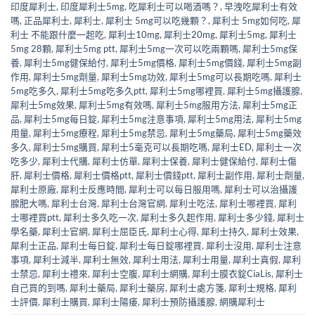
印度犀利士
,
印度犀利士5mg
,
吃犀利士可以喝酒嗎？
,
早洩吃犀利士有效
嗎
,
正品犀利士
,
犀利士
,
犀利士 5mg可以吃幾顆？
,
犀利士 5mg如何吃
,
犀
利士 不能跟什麼一起吃
,
犀利士10mg
,
犀利士20mg
,
犀利士5mg
,
犀利士
5mg 28顆
,
犀利士5mg ptt
,
犀利士5mg一次可以吃兩顆嗎
,
犀利士5mg保
養
,
犀利士5mg健保給付
,
犀利士5mg價格
,
犀利士5mg價錢
,
犀利士5mg副
作用
,
犀利士5mg劑量
,
犀利士5mg功效
,
犀利士5mg可以長期吃嗎
,
犀利士
5mg吃多久
,
犀利士5mg吃多久ptt
,
犀利士5mg哪裡買
,
犀利士5mg攝護腺
,
犀利士5mg效果
,
犀利士5mg有效嗎
,
犀利士5mg服用方法
,
犀利士5mg正
品
,
犀利士5mg每日錠
,
犀利士5mg注意事項
,
犀利士5mg用法
,
犀利士5mg
用量
,
犀利士5mg療程
,
犀利士5mg禁忌
,
犀利士5mg藥局
,
犀利士5mg藥效
多久
,
犀利士5mg購買
,
犀利士5毫克可以長期吃嗎
,
犀利士ED
,
犀利士一次
吃多少
,
犀利士代購
,
犀利士仿單
,
犀利士保養
,
犀利士健保給付
,
犀利士傷
肝
,
犀利士價格
,
犀利士價格ptt
,
犀利士價錢ptt
,
犀利士副作用
,
犀利士劑量
,
犀利士原廠
,
犀利士反應時間
,
犀利士可以每日服用嗎
,
犀利士可以治攝護
腺肥大嗎
,
犀利士台灣
,
犀利士台灣官網
,
犀利士吃法
,
犀利士哪裡買
,
犀利
士哪裡買ptt
,
犀利士多久吃一次
,
犀利士多久起作用
,
犀利士多少錢
,
犀利士
學名藥
,
犀利士官網
,
犀利士屈臣氏
,
犀利士心得
,
犀利士持久
,
犀利士效果
,
犀利士正品
,
犀利士每日錠
,
犀利士每日錠哪裡買
,
犀利士沒用
,
犀利士注意
事項
,
犀利士減半
,
犀利士無效
,
犀利士用法
,
犀利士用量
,
犀利士真假
,
犀利
士禁忌
,
犀利士禮來
,
犀利士空腹
,
犀利士網購
,
犀利士膜衣錠CiaLis
,
犀利士
自己買的到嗎
,
犀利士藥局
,
犀利士藥房
,
犀利士處方箋
,
犀利士規格
,
犀利
士評價
,
犀利士購買
,
犀利士陽痿
,
犀利士預防攝護腺
,
網購犀利士