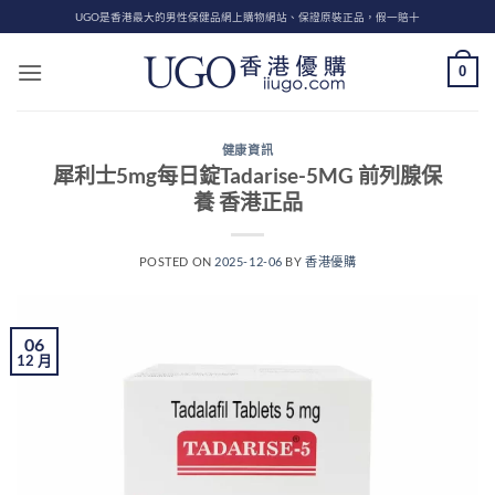
Skip
UGO是香港最大的男性保健品網上購物網站、保證原裝正品，假一賠十
to
content
0
健康資訊
犀利士5mg每日錠Tadarise-5MG 前列腺保
養 香港正品
POSTED ON
2025-12-06
BY
香港優購
06
12 月