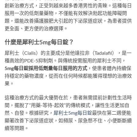
創新治療方式，正受到越來越多香港男性的青睞。這種每日
服用一次的低劑量藥物，不僅能有效解決勃起功能障礙問
題，還能改善攝護腺肥大引起的下泌尿道症狀，為患者提供
更全面、更方便的治療選擇。
什麼是犀利士5mg每日錠？
犀利士（Cialis）的主要成分是他達拉非（Tadalafil），是一
種高效的PDE-5抑制劑。與傳統按需服用的犀利士不同，
5mg每日錠採用低劑量每日服用的方式
，使患者體內持續保
持穩定的藥物濃度，從而在任何時候都能獲得理想的治療效
果。
這種治療方式的最大優勢在於，患者無需提前計劃性生活時
間，擺脫了”用藥-等待-起效”的傳統模式，讓性生活更加自
然、自發。根據研究，
犀利士5mg每日錠
最快在第二週便能
顯著改善下泌尿道症狀，如頻尿、尿急憋不住、小便斷斷續
續等問題。