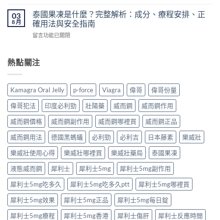
價
〈必
陽
香
錢、
利
藥
泰國果凍是什麼？完整解析：成分、療程安排、正
03
港
醫
勁
推
8 月
確用法與安全指南
怎
生
原
薦
麼
紙
在
留言功能已關閉
理
｜
買？〉
要
〈泰
完
香
中
求
國
整
港
與
果
熱點關注
解
男
安
凍
析：
性
全
是
達
保
購
什
泊
健
Kamagra Oral Jelly
p-force
Viagra
偉哥
偉哥份量
買
麼？
西
產
注
完
汀
品
偉哥犯法
印度必利勁
壯陽藥
威而鋼
威而鋼作用
意
整
如
購
事
解
何
威而鋼價格
威而鋼副作用
威而鋼哪裡買
威而鋼正品
買
項〉
析：
改
指
中
成
威而鋼用法
德國黑螞蟻
必利勁
必利吉
日本藤素
樂威壯
善
南〉
分、
早
中
療
樂威壯使用心得
樂威壯哪裡買
樂威壯藥局
泰國果凍
洩？
程
起
液態威而鋼
犀利士
犀利士5mg
犀利士5mg副作用
安
效
排、
時
犀利士5mg吃多久
犀利士5mg吃多久ptt
犀利士5mg哪裡買
正
間
確
與
犀利士5mg效果
犀利士5mg正品
犀利士5mg每日錠
用
作
法
用
犀利士5mg療程
犀利士5mg香港
犀利士傷肝
犀利士反應時間
與
機