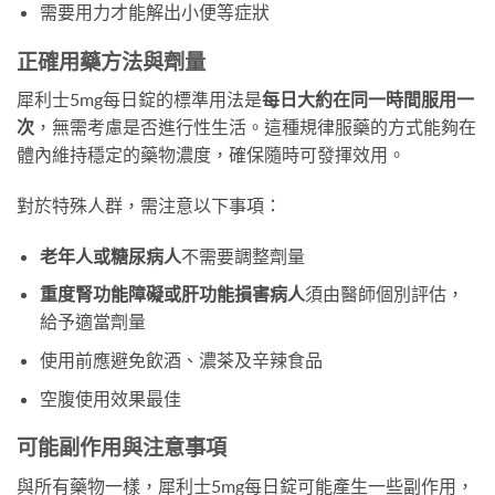
需要用力才能解出小便等症狀
正確用藥方法與劑量
犀利士5mg每日錠的標準用法是
每日大約在同一時間服用一
次
，無需考慮是否進行性生活。這種規律服藥的方式能夠在
體內維持穩定的藥物濃度，確保隨時可發揮效用。
對於特殊人群，需注意以下事項：
老年人或糖尿病人
不需要調整劑量
重度腎功能障礙或肝功能損害病人
須由醫師個別評估，
給予適當劑量
使用前應避免飲酒、濃茶及辛辣食品
空腹使用效果最佳
可能副作用與注意事項
與所有藥物一樣，犀利士5mg每日錠可能產生一些副作用，