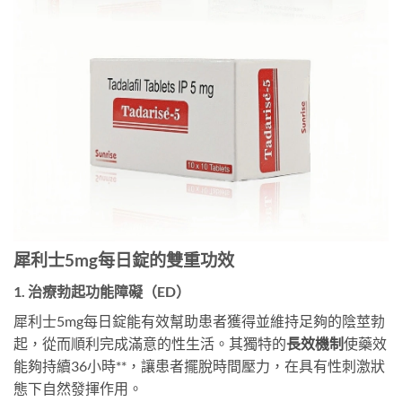
犀利士5mg每日錠的雙重功效
1. 治療勃起功能障礙（ED）
犀利士5mg每日錠能有效幫助患者獲得並維持足夠的陰莖勃
起，從而順利完成滿意的性生活。其獨特的
長效機制
使藥效
能夠持續36小時**，讓患者擺脫時間壓力，在具有性刺激狀
態下自然發揮作用。