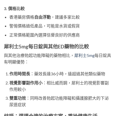
3. 價格比較
香港藥房價格
自由浮動
，建議多家比較
警惕價格過低產品，可能是水貨或假貨
正常價格範圍內選擇信譽良好的供應商
犀利士5mg每日錠與其他ED藥物的比較
與其他治療勃起功能障礙的藥物相比，
犀利士5mg
每日錠具
有明顯優勢：
作用時間長
：藥效長達36小時，遠超過其他類似藥物
視覺影響副作用小
：相比威而鋼，犀利士的視覺影響副
作用較小
雙重功效
：同時改善勃起功能障礙和攝護腺肥大的下泌
尿道症狀