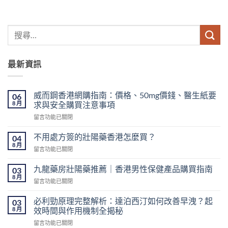
最新資訊
威而鋼香港網購指南：價格、50mg價錢、醫生紙要
06
8 月
求與安全購買注意事項
在
留言功能已關閉
〈威
而
不用處方簽的壯陽藥香港怎麼買？
04
鋼
8 月
在
留言功能已關閉
香
〈不
港
用
九龍藥房壯陽藥推薦｜香港男性保健產品購買指南
網
03
處
8 月
購
在
留言功能已關閉
方
指
〈九
簽
南：
龍
必利勁原理完整解析：達泊西汀如何改善早洩？起
的
03
價
藥
8 月
壯
效時間與作用機制全揭秘
格、
房
陽
50mg
在
留言功能已關閉
壯
藥