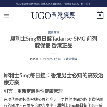
Skip
UGO是香港最大的男性保健品網上購物網站、保證原裝正品，假一賠十
to
content
0
健康資訊
犀利士5mg每日錠Tadarise-5MG 前列
腺保養 香港正品
POSTED ON
2025-12-06
BY
香港優購
犀利士5mg每日錠：香港男士必知的高效治
療方案
引言：重新定義男性健康管理
在現代醫療技術飛速發展的今天，男性健康問題逐漸獲得應
有的關注。在眾多治療方案中，
犀利士5mg每日錠
作為一種