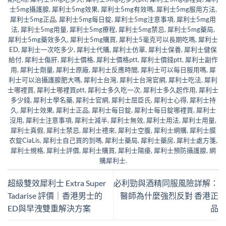
士5mg攝護腺
,
犀利士5mg效果
,
犀利士5mg有效嗎
,
犀利士5mg服用方法
,
犀利士5mg正品
,
犀利士5mg每日錠
,
犀利士5mg注意事項
,
犀利士5mg用
法
,
犀利士5mg用量
,
犀利士5mg療程
,
犀利士5mg禁忌
,
犀利士5mg藥局
,
犀利士5mg藥效多久
,
犀利士5mg購買
,
犀利士5毫克可以長期吃嗎
,
犀利士
ED
,
犀利士一次吃多少
,
犀利士代購
,
犀利士仿單
,
犀利士保養
,
犀利士健保
給付
,
犀利士傷肝
,
犀利士價格
,
犀利士價格ptt
,
犀利士價錢ptt
,
犀利士副作
用
,
犀利士劑量
,
犀利士原廠
,
犀利士反應時間
,
犀利士可以每日服用嗎
,
犀
利士可以治攝護腺肥大嗎
,
犀利士台灣
,
犀利士台灣官網
,
犀利士吃法
,
犀利
士哪裡買
,
犀利士哪裡買ptt
,
犀利士多久吃一次
,
犀利士多久起作用
,
犀利士
多少錢
,
犀利士學名藥
,
犀利士官網
,
犀利士屈臣氏
,
犀利士心得
,
犀利士持
久
,
犀利士效果
,
犀利士正品
,
犀利士每日錠
,
犀利士每日錠哪裡買
,
犀利士
沒用
,
犀利士注意事項
,
犀利士減半
,
犀利士無效
,
犀利士用法
,
犀利士用量
,
犀利士真假
,
犀利士禁忌
,
犀利士禮來
,
犀利士空腹
,
犀利士網購
,
犀利士膜
衣錠CiaLis
,
犀利士自己買的到嗎
,
犀利士藥局
,
犀利士藥房
,
犀利士處方箋
,
犀利士規格
,
犀利士評價
,
犀利士購買
,
犀利士陽痿
,
犀利士預防攝護腺
,
網
購犀利士
.
超級雙效犀利士 Extra Super
必利勁與酒精同服風險詳解：
Tadarise 評價｜香港男士的
醫師為什麼強烈反對 香港正
ED與早洩雙重解決方案
品