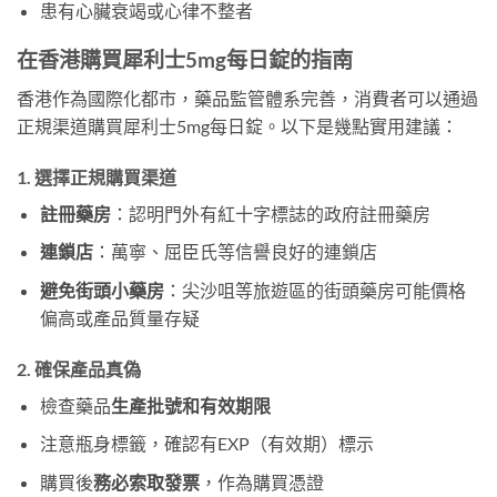
患有心臟衰竭或心律不整者
在香港購買犀利士5mg每日錠的指南
香港作為國際化都市，藥品監管體系完善，消費者可以通過
正規渠道購買犀利士5mg每日錠。以下是幾點實用建議：
1. 選擇正規購買渠道
註冊藥房
：認明門外有紅十字標誌的政府註冊藥房
連鎖店
：萬寧、屈臣氏等信譽良好的連鎖店
避免街頭小藥房
：尖沙咀等旅遊區的街頭藥房可能價格
偏高或產品質量存疑
2. 確保產品真偽
檢查藥品
生產批號和有效期限
注意瓶身標籤，確認有EXP（有效期）標示
購買後
務必索取發票
，作為購買憑證