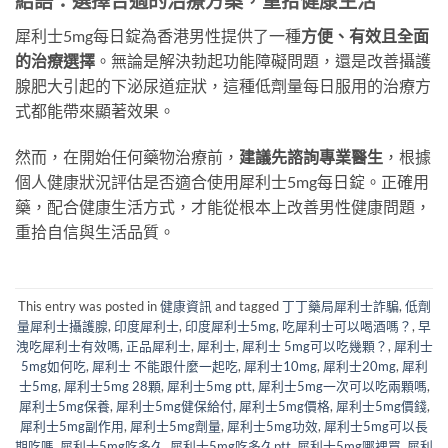
結語：選擇合適的治療方案，重拾健康生活
犀利士5mg每日錠為香港男性提供了一種
方便、有效且全面
的治療選擇
。無論是解決勃起功能障礙問題，還是改善攝護
腺肥大引起的下泌尿道症狀，這種低劑量每日服用的治療方
式都能帶來顯著效果。
然而，在開始任何藥物治療前，
建議先諮詢專業醫生
，根據
個人健康狀況評估是否適合使用犀利士5mg每日錠。正確用
藥，配合健康生活方式，才能從根本上改善男性健康問題，
重拾自信與生活品質。
This entry was posted in
健康資訊
and tagged
丁丁藥局犀利士詐騙
,
低劑
量犀利士攝護腺
,
印度犀利士
,
印度犀利士5mg
,
吃犀利士可以喝酒嗎？
,
早
洩吃犀利士有效嗎
,
正品犀利士
,
犀利士
,
犀利士 5mg可以吃幾顆？
,
犀利士
5mg如何吃
,
犀利士 不能跟什麼一起吃
,
犀利士10mg
,
犀利士20mg
,
犀利
士5mg
,
犀利士5mg 28顆
,
犀利士5mg ptt
,
犀利士5mg一次可以吃兩顆嗎
,
犀利士5mg保養
,
犀利士5mg健保給付
,
犀利士5mg價格
,
犀利士5mg價錢
,
犀利士5mg副作用
,
犀利士5mg劑量
,
犀利士5mg功效
,
犀利士5mg可以長
期吃嗎
,
犀利士5mg吃多久
,
犀利士5mg吃多久ptt
,
犀利士5mg哪裡買
,
犀利