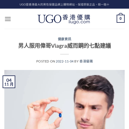
Skip
UGO是香港最大的男性保健品網上購物網站、保證原裝正品，假一賠十
to
content
0
健康資訊
男人服用偉哥Viagra威而鋼的七點建議
POSTED ON
2022-11-04
BY
香港優購
04
11 月