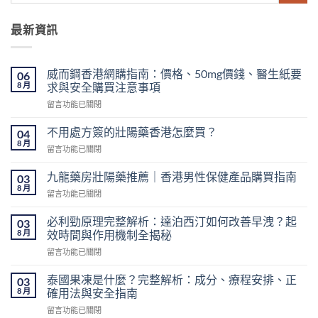
最新資訊
威而鋼香港網購指南：價格、50mg價錢、醫生紙要
06
8 月
求與安全購買注意事項
在
留言功能已關閉
〈威
而
不用處方簽的壯陽藥香港怎麼買？
04
鋼
8 月
在
留言功能已關閉
香
〈不
港
用
九龍藥房壯陽藥推薦｜香港男性保健產品購買指南
網
03
處
8 月
購
在
留言功能已關閉
方
指
〈九
簽
南：
龍
必利勁原理完整解析：達泊西汀如何改善早洩？起
的
03
價
藥
8 月
壯
效時間與作用機制全揭秘
格、
房
陽
50mg
在
留言功能已關閉
壯
藥
價
〈必
陽
香
錢、
利
藥
泰國果凍是什麼？完整解析：成分、療程安排、正
03
港
醫
勁
推
8 月
確用法與安全指南
怎
生
原
薦
麼
紙
在
留言功能已關閉
理
｜
買？〉