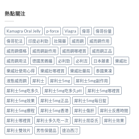
要
〈泰
完
香
中
求
國
整
港
與
果
熱點關注
解
男
安
凍
析：
性
全
是
達
保
購
什
泊
健
Kamagra Oral Jelly
p-force
Viagra
偉哥
偉哥份量
買
麼？
西
產
注
完
汀
品
偉哥犯法
印度必利勁
壯陽藥
威而鋼
威而鋼作用
意
整
如
購
事
解
何
威而鋼價格
威而鋼副作用
威而鋼哪裡買
威而鋼正品
買
項〉
析：
改
指
中
成
威而鋼用法
德國黑螞蟻
必利勁
必利吉
日本藤素
樂威壯
善
南〉
分、
早
中
療
樂威壯使用心得
樂威壯哪裡買
樂威壯藥局
泰國果凍
洩？
程
起
液態威而鋼
犀利士
犀利士5mg
犀利士5mg副作用
安
效
排、
時
犀利士5mg吃多久
犀利士5mg吃多久ptt
犀利士5mg哪裡買
正
間
確
與
犀利士5mg效果
犀利士5mg正品
犀利士5mg每日錠
用
作
法
用
犀利士5mg療程
犀利士5mg香港
犀利士傷肝
犀利士反應時間
與
機
安
制
犀利士哪裡買
犀利士多久吃一次
犀利士屈臣氏
犀利士效果
全
全
指
揭
犀利士雙效片
男性保健品
達泊西汀
南〉
秘〉
中