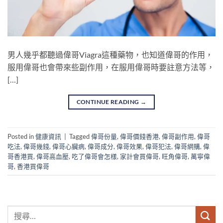
男人幾乎都聽過偉哥Viagra這種藥物，也知道偉哥的作用，
服用偉哥也會帶來些副作用，在服用偉哥時要註意方法等，
[…]
CONTINUE READING
→
Posted in
健康資訊
|
Tagged
偉哥份量
,
偉哥價錢香港
,
偉哥副作用
,
偉哥
吃法
,
偉哥幾錢
,
偉哥心臟病
,
偉哥成分
,
偉哥效果
,
偉哥犯法
,
偉哥網購
,
偉
哥香港買
,
偉哥高血壓
,
吃了偉哥會怎樣
,
家計會買偉哥
,
旺角偉哥
,
萬寧偉
哥
,
香港買偉哥