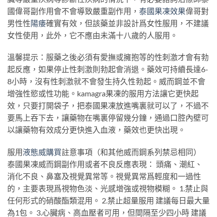
國偉哥副作用會不會導致嚴重副作用，
泰國果凍效果
偉哥對
男性性
陽痿
確實有效，但該藥並非設計爲女性服用，不建議
女性使用，此外，它不應由未滿十八歲的人服用。
溫馨提示：服藥之後必須有愛撫或擁抱等的性刺激才會有勃
起反應，如果停止性刺激則勃起會消退。藥效可持續長達6-
8小時，沒有性刺激就不會發生持久性勃起。威而鋼並不會
增強性慾或性功能。kamagra果凍的服用方法讓它更快起
效，只要打開袋子，把泰國果凍放進嘴裏就可以了，不過不
要馬上吞下去，讓藥物在嘴裏停留幾分鐘，通過口腔內壁可
以讓藥物有效成分更快進入血液，藥效也更快出現。
服用
液態威購買
註意事項（和其他威而鋼系列禁忌相同）
泰國果凍威而鋼副作用或者不良反應表現： 頭痛、潮紅、
消化不良、鼻塞及視覺異常等。視覺異常爲輕度和一過性
的，主要表現爲視物色淡、光感增強或視物模糊。 1.禁止與
任何形式的硝酸酯類混用。 2.禁止超量服用 建議每日最大量
為1包。 3.心臟病、高血壓者可用，但間隔至少四小時 建議