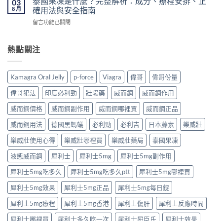
泰國果凍是什麼？完整解析：成分、療程安排、正
03
港
醫
勁
推
8 月
確用法與安全指南
怎
生
原
薦
麼
紙
在
留言功能已關閉
理
｜
買？〉
要
〈泰
完
香
中
求
國
整
港
與
果
熱點關注
解
男
安
凍
析：
性
全
是
達
保
購
什
泊
健
Kamagra Oral Jelly
p-force
Viagra
偉哥
偉哥份量
買
麼？
西
產
注
完
汀
品
偉哥犯法
印度必利勁
壯陽藥
威而鋼
威而鋼作用
意
整
如
購
事
解
何
威而鋼價格
威而鋼副作用
威而鋼哪裡買
威而鋼正品
買
項〉
析：
改
指
中
成
威而鋼用法
德國黑螞蟻
必利勁
必利吉
日本藤素
樂威壯
善
南〉
分、
早
中
療
樂威壯使用心得
樂威壯哪裡買
樂威壯藥局
泰國果凍
洩？
程
起
液態威而鋼
犀利士
犀利士5mg
犀利士5mg副作用
安
效
排、
時
犀利士5mg吃多久
犀利士5mg吃多久ptt
犀利士5mg哪裡買
正
間
確
與
犀利士5mg效果
犀利士5mg正品
犀利士5mg每日錠
用
作
法
用
犀利士5mg療程
犀利士5mg香港
犀利士傷肝
犀利士反應時間
與
機
安
制
犀利士哪裡買
犀利士多久吃一次
犀利士屈臣氏
犀利士效果