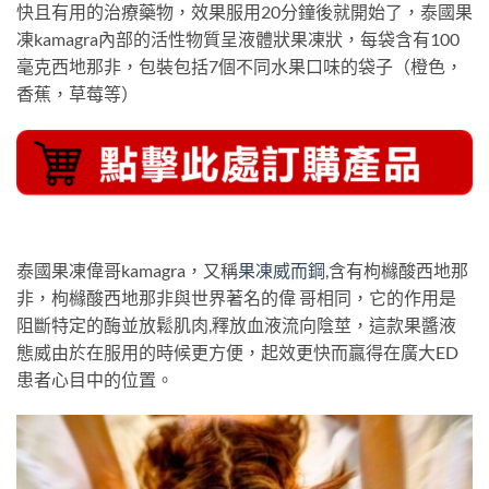
快且有用的治療藥物，效果服用20分鐘後就開始了，泰國果
凍kamagra內部的活性物質呈液體狀果凍狀，每袋含有100
毫克西地那非，包裝包括7個不同水果口味的袋子（橙色，
香蕉，草莓等）
泰國果凍偉哥kamagra，又稱
果凍威而鋼
,含有枸櫞酸西地那
非，枸櫞酸西地那非與世界著名的偉 哥相同，它的作用是
阻斷特定的酶並放鬆肌肉,釋放血液流向陰莖，這款果醬液
態威由於在服用的時候更方便，起效更快而贏得在廣大ED
患者心目中的位置。