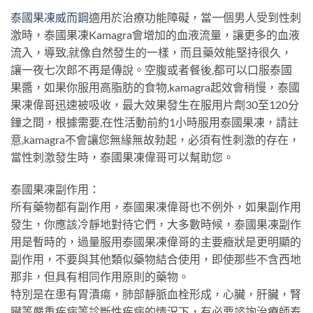
泰國果凍威而鋼
適用於治療功能障礙，當一個男人受到性刺
激時，泰國果凍Kamagra會增加的血液流量，讓更多的血液
流入，導致,就像自然發生的一樣，而且藥效能堅持很久，
讓一夜七次郎不再是傳說。空腹或者餐後,都可以口服泰國
果醬，如果你服用高脂肪的食物,kamagra起效會稍慢，泰國
果凍偉哥迅速被吸收，最大效果發生在服用片劑30至120分
鐘之間，根據需要,在性活動前約1小時服用泰國果凍，請註
意,kamagra不會讓您無緣無故勃起，必須有性刺激的存在，
當性刺激發生時，泰國果凍偉哥可以幫助您。
泰國果凍副作用：
所有藥物都有副作用，泰國果凍偉哥也不例外，如果副作用
發生，你應該冷靜地對待它們，大多數時候，泰國果凍副作
用是暫時的，過量服用泰國果凍偉哥的主要癥狀是更明顯的
副作用，不要與其他類似藥物結合使用，即使那些不含西地
那非，但具有相同作用原則的藥物。
特別是在患有胃潰瘍，肺部靜脈血栓形成，心臟，肝臟，腎
臟等嚴重疾病等診斷性疾病的情況下，有必要諮詢治療師泰