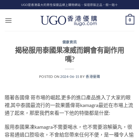
Skip
UGO是香港最大的男性保健品網上購物網站、保證原裝正品，假一賠十
to
content
0
健康資訊
揭秘服用泰國果凍威而鋼會有副作用
嗎?
POSTED ON
2024-06-15
BY
香港優購
隨著各國偉 哥市場的崛起,更多的進口產品進入了大家的眼
裡,其中泰國最流行的一款果醬偉哥kamagra最近在市場上流
通了起來，那麼我們來看一下他的特徵都是什麼:
服用泰國果凍kamagra不需要喝水，也不需要溶解藥丸，很
容易通過口腔吸收，不會給您帶來任何不便，是一種令人愉