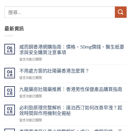
最新資訊
威而鋼香港網購指南：價格、50mg價錢、醫生紙要
06
8 月
求與安全購買注意事項
在
留言功能已關閉
〈威
而
不用處方簽的壯陽藥香港怎麼買？
04
鋼
8 月
在
留言功能已關閉
香
〈不
港
用
九龍藥房壯陽藥推薦｜香港男性保健產品購買指南
網
03
處
8 月
購
在
留言功能已關閉
方
指
〈九
簽
南：
龍
必利勁原理完整解析：達泊西汀如何改善早洩？起
的
03
價
藥
8 月
壯
效時間與作用機制全揭秘
格、
房
陽
50mg
在
留言功能已關閉
壯
藥
價
〈必
陽
香
錢、
利
藥