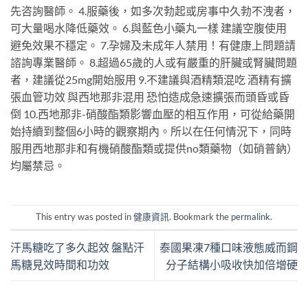
先咨詢醫師。 4.服藥後，如多次勃起或房事中久勃不洩者，
可大量喝水降低藥效。 6.與藍色小藥丸一樣 建議空腹使用
避免效果不穩定。 7.孕婦及未成年人禁用！有健康上問題請
諮詢專業醫師。 8.超過65歲的人或有嚴重的肝臟或腎臟問題
者，建議從25mg開始服用 9.不建議與酒精類混吃 酒精有擴
張血管功效 與西地那非混用 恐怕造成急速擴張而頭昏或昏
倒 10.西地那非-硝酸酯類影響血壓的相互作用，可從給藥開
始持續到整個6小時的觀察期內。所以在任何情況下，同時
服用西地那非和有機硝酸酯類或提供no類藥物（如硝普鈉）
均屬禁忌。
This entry was posted in
健康資訊
. Bookmark the
permalink
.
汗馬糖吃了多久起效 盤點汗
泰國果凍7種口味液態威而鋼
馬糖見效時間和功效
分子結構小吸收快加倍增硬