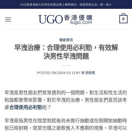
Skip
UGO是香港最大的男性保健品網上購物網站、保證原裝正品，假一賠十
to
content
0
健康資訊
早洩治療：合理使用必利勁，有效解
決男性早洩問題
POSTED ON
2024-03-11
BY
香港優購
早洩是男性朋友們常常遇到的一個問題，對生活和性生活的
和諧都會帶來影響。對於早洩的治療，男性朋友們是否該考
慮
合理使用必利勁
呢？
早洩是指男性在陰莖勃起後尚未進行抽動或在剛開始抽動時
就已經射精，陰莖也隨之疲軟進入不應期的現象。早洩可以