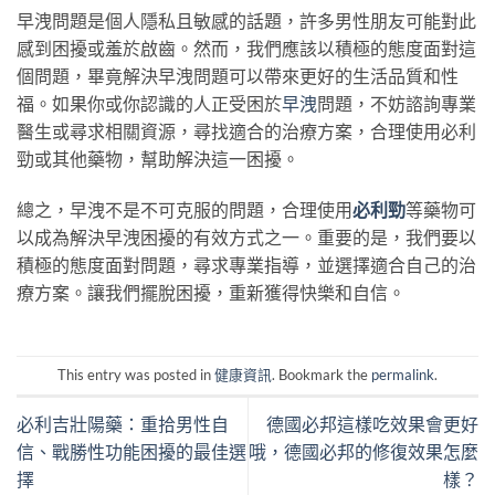
早洩問題是個人隱私且敏感的話題，許多男性朋友可能對此
感到困擾或羞於啟齒。然而，我們應該以積極的態度面對這
個問題，畢竟解決早洩問題可以帶來更好的生活品質和性
福。如果你或你認識的人正受困於
早洩
問題，不妨諮詢專業
醫生或尋求相關資源，尋找適合的治療方案，合理使用必利
勁或其他藥物，幫助解決這一困擾。
總之，早洩不是不可克服的問題，合理使用
必利勁
等藥物可
以成為解決早洩困擾的有效方式之一。重要的是，我們要以
積極的態度面對問題，尋求專業指導，並選擇適合自己的治
療方案。讓我們擺脫困擾，重新獲得快樂和自信。
This entry was posted in
健康資訊
. Bookmark the
permalink
.
必利吉壯陽藥：重拾男性自
德國必邦這樣吃效果會更好
信、戰勝性功能困擾的最佳選
哦，德國必邦的修復效果怎麼
擇
樣？