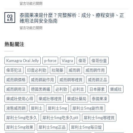
陽
50mg
在
留言功能已關閉
壯
藥
價
〈必
陽
香
錢、
利
藥
泰國果凍是什麼？完整解析：成分、療程安排、正
03
港
醫
勁
推
8 月
確用法與安全指南
怎
生
原
薦
麼
紙
在
留言功能已關閉
理
｜
買？〉
要
〈泰
完
香
中
求
國
整
港
與
果
熱點關注
解
男
安
凍
析：
性
全
是
達
保
購
什
泊
健
Kamagra Oral Jelly
p-force
Viagra
偉哥
偉哥份量
買
麼？
西
產
注
完
汀
品
偉哥犯法
印度必利勁
壯陽藥
威而鋼
威而鋼作用
意
整
如
購
事
解
何
威而鋼價格
威而鋼副作用
威而鋼哪裡買
威而鋼正品
買
項〉
析：
改
指
中
成
威而鋼用法
德國黑螞蟻
必利勁
必利吉
日本藤素
樂威壯
善
南〉
分、
早
中
療
樂威壯使用心得
樂威壯哪裡買
樂威壯藥局
泰國果凍
洩？
程
起
液態威而鋼
犀利士
犀利士5mg
犀利士5mg副作用
安
效
排、
時
犀利士5mg吃多久
犀利士5mg吃多久ptt
犀利士5mg哪裡買
正
間
確
與
犀利士5mg效果
犀利士5mg正品
犀利士5mg每日錠
用
作