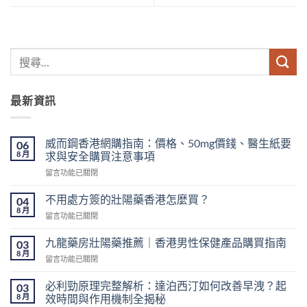
最新資訊
威而鋼香港網購指南：價格、50mg價錢、醫生紙要
06
8 月
求與安全購買注意事項
在
留言功能已關閉
〈威
而
不用處方簽的壯陽藥香港怎麼買？
04
鋼
8 月
在
留言功能已關閉
香
〈不
港
用
九龍藥房壯陽藥推薦｜香港男性保健產品購買指南
網
03
處
8 月
購
在
留言功能已關閉
方
指
〈九
簽
南：
龍
必利勁原理完整解析：達泊西汀如何改善早洩？起
的
03
價
藥
8 月
壯
效時間與作用機制全揭秘
格、
房