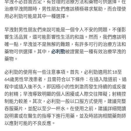
早洩不必自我否定，有合理的治療方法和藥物可供選擇。在
治療早洩問題時，男性朋友們應該積極尋求幫助，而合理使
用必利勁可能是其中一種選擇。
早洩對男性朋友們來說可能是一個令人不安的問題，不僅影
響生活品質，還可能影響性生活的和諧。然而，我們應該明
確一點，早洩並不是無解的難題，有許多可行的治療方法和
藥物可供選擇。其中，
必利勁
被證實是一種有效治療早洩的
藥物。
必利勁的使用有一些注意事項。首先，必利勁適用於18至
64歲男性早洩患者，且需符合以下條件：在插入陰道前、過
程中或插入後不久，即因極小的性刺激而發生持續的或反復
的射精；早洩導致明顯的個人困擾或人際交往障礙；射精控
制能力較差。其次，必利勁一般以口服方式使用，建議完整
吞服藥片，並配以至少一杯水。在使用之前，建議詳細閱讀
說明書或在醫生的指導下進行用藥，並及時諮詢相關藥劑師
以應對可能的不良反應。