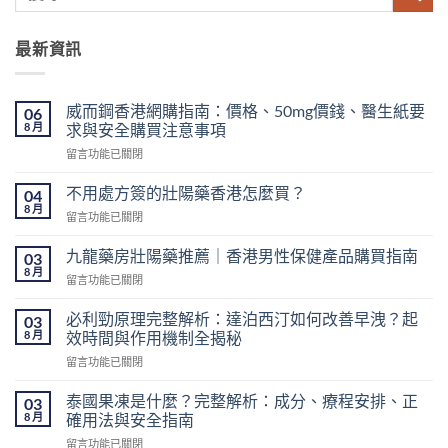
最新資訊
威而鋼香港網購指南：價格、50mg價錢、醫生紙要
06
8 月
求與安全購買注意事項
在
留言功能已關閉
〈威
而
不用處方簽的壯陽藥香港怎麼買？
04
鋼
8 月
在
留言功能已關閉
香
〈不
港
用
九龍藥房壯陽藥推薦｜香港男性保健產品購買指南
網
03
處
8 月
購
在
留言功能已關閉
方
指
〈九
簽
南：
龍
必利勁原理完整解析：達泊西汀如何改善早洩？起
的
03
價
藥
8 月
壯
效時間與作用機制全揭秘
格、
房
陽
50mg
在
留言功能已關閉
壯
藥
價
〈必
陽
香
錢、
利
藥
泰國果凍是什麼？完整解析：成分、療程安排、正
03
港
醫
勁
推
8 月
確用法與安全指南
怎
生
原
薦
麼
紙
在
留言功能已關閉
理