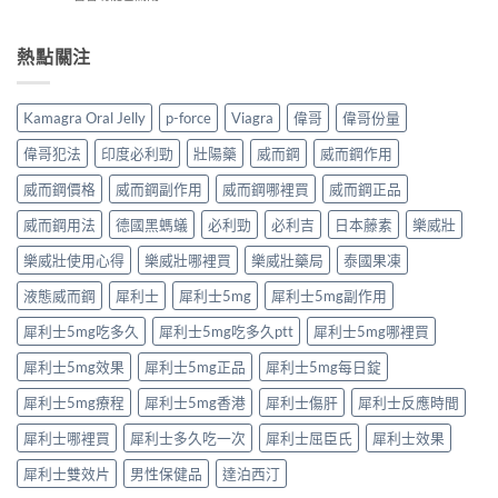
｜
買？〉
要
〈泰
完
香
中
求
國
整
港
與
果
熱點關注
解
男
安
凍
析：
性
全
是
達
保
購
什
泊
健
Kamagra Oral Jelly
p-force
Viagra
偉哥
偉哥份量
買
麼？
西
產
注
完
汀
品
偉哥犯法
印度必利勁
壯陽藥
威而鋼
威而鋼作用
意
整
如
購
事
解
何
威而鋼價格
威而鋼副作用
威而鋼哪裡買
威而鋼正品
買
項〉
析：
改
指
中
成
威而鋼用法
德國黑螞蟻
必利勁
必利吉
日本藤素
樂威壯
善
南〉
分、
早
中
療
樂威壯使用心得
樂威壯哪裡買
樂威壯藥局
泰國果凍
洩？
程
起
液態威而鋼
犀利士
犀利士5mg
犀利士5mg副作用
安
效
排、
時
犀利士5mg吃多久
犀利士5mg吃多久ptt
犀利士5mg哪裡買
正
間
確
與
犀利士5mg效果
犀利士5mg正品
犀利士5mg每日錠
用
作
法
用
犀利士5mg療程
犀利士5mg香港
犀利士傷肝
犀利士反應時間
與
機
安
制
犀利士哪裡買
犀利士多久吃一次
犀利士屈臣氏
犀利士效果
全
全
指
揭
犀利士雙效片
男性保健品
達泊西汀
南〉
秘〉