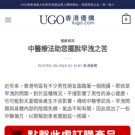
Skip
UGO是香港最大的男性保健品網上購物網站、保證原裝正品，假一賠十
to
content
0
健康資訊
中醫療法助您擺脫早洩之苦
POSTED ON
2024-01-15
BY
香港優購
近年來，香港地區有不少男性朋友面臨著一個困擾，那就是
早洩
的問題。對於這種情況，不僅影響了男性的身心健康，
也可能對夫妻關係產生不良影響。傳統中醫學認為，早洩問
題與身體內部的陰陽失調、氣血不和有關，因此提出了一些
中醫偏方，以期幫助患者擺脫這一困擾。