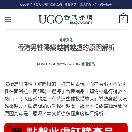
Skip
UGO是香港最大的男性保健品網上購物網站、保證原裝正品，假一賠十
to
content
0
健康資訊
香港男性陽痿越補越虛的原因解析
POSTED ON
2023-12-30
BY
香港優購
陽痿
是男性性功能障礙的一種常見表現，而在香港，不少男
性在面對這一問題時，選擇了各種補品、藥物來進行補救。
然而，令人困惑的是，有時這些補救措施反而導致身體狀況
越來越差，陽痿問題似乎越補越虛。那麼，造成這種現象的
原因究竟是什麼呢？本文將從多個角度進行解析。