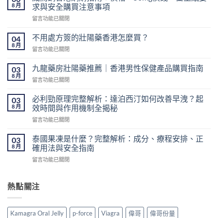
8 月
求與安全購買注意事項
在
留言功能已關閉
〈威
而
不用處方簽的壯陽藥香港怎麼買？
04
鋼
8 月
在
留言功能已關閉
香
〈不
港
用
九龍藥房壯陽藥推薦｜香港男性保健產品購買指南
網
03
處
8 月
購
在
留言功能已關閉
方
指
〈九
簽
南：
龍
必利勁原理完整解析：達泊西汀如何改善早洩？起
的
03
價
藥
8 月
壯
效時間與作用機制全揭秘
格、
房
陽
50mg
在
留言功能已關閉
壯
藥
價
〈必
陽
香
錢、
利
藥
泰國果凍是什麼？完整解析：成分、療程安排、正
03
港
醫
勁
推
8 月
確用法與安全指南
怎
生
原
薦
麼
紙
在
留言功能已關閉
理
｜
買？〉
要
〈泰
完
香
中
求
國
整
港
與
果
熱點關注
解
男
安
凍
析：
性
全
是
達
保
購
什
泊
健
Kamagra Oral Jelly
p-force
Viagra
偉哥
偉哥份量
買
麼？