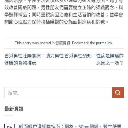
病因治療、不良生活習慣以及心理壓力過大等方面。為了有
效改善陽痿問題，男性朋友們需要樹立正確的認識觀念，科
學選擇補品；同時重視病因治療和生活習慣的改善；並學會
調節心理壓力保持積極樂觀的心態面對疾病和挑戰。
This entry was posted in
健康資訊
. Bookmark the
permalink
.
香港男性壯陽食療：助力男性
香港男性須知：性病是陽痿的
健康的食物推薦
原因之一嗎？
最新資訊
威而鋼香港網購指南：價格、50mg價錢、醫生紙要
06