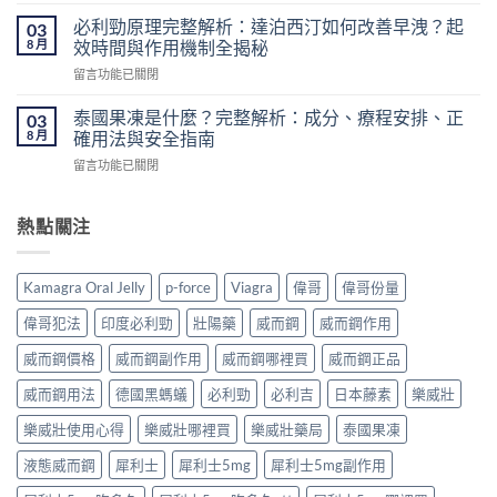
〈九
簽
南：
龍
必利勁原理完整解析：達泊西汀如何改善早洩？起
的
03
價
藥
8 月
壯
效時間與作用機制全揭秘
格、
房
陽
50mg
在
留言功能已關閉
壯
藥
價
〈必
陽
香
錢、
利
藥
泰國果凍是什麼？完整解析：成分、療程安排、正
03
港
醫
勁
推
8 月
確用法與安全指南
怎
生
原
薦
麼
紙
在
留言功能已關閉
理
｜
買？〉
要
〈泰
完
香
中
求
國
整
港
與
果
熱點關注
解
男
安
凍
析：
性
全
是
達
保
購
什
泊
健
Kamagra Oral Jelly
p-force
Viagra
偉哥
偉哥份量
買
麼？
西
產
注
完
汀
品
偉哥犯法
印度必利勁
壯陽藥
威而鋼
威而鋼作用
意
整
如
購
事
解
何
威而鋼價格
威而鋼副作用
威而鋼哪裡買
威而鋼正品
買
項〉
析：
改
指
中
成
威而鋼用法
德國黑螞蟻
必利勁
必利吉
日本藤素
樂威壯
善
南〉
分、
早
中
療
樂威壯使用心得
樂威壯哪裡買
樂威壯藥局
泰國果凍
洩？
程
起
液態威而鋼
犀利士
犀利士5mg
犀利士5mg副作用
安
效
排、
時