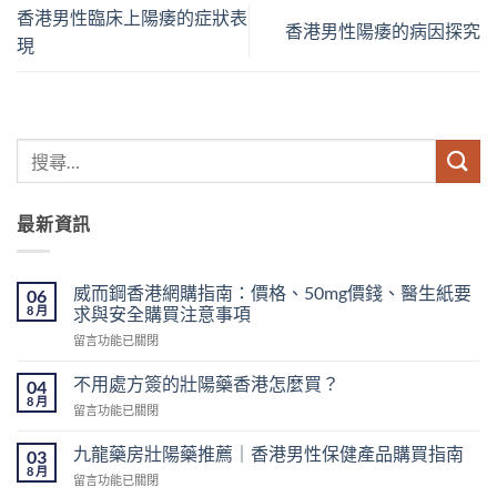
香港男性臨床上陽痿的症狀表
香港男性陽痿的病因探究
現
最新資訊
威而鋼香港網購指南：價格、50mg價錢、醫生紙要
06
8 月
求與安全購買注意事項
在
留言功能已關閉
〈威
而
不用處方簽的壯陽藥香港怎麼買？
04
鋼
8 月
在
留言功能已關閉
香
〈不
港
用
九龍藥房壯陽藥推薦｜香港男性保健產品購買指南
網
03
處
8 月
購
在
留言功能已關閉
方
指