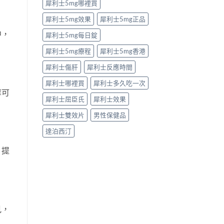
犀利士5mg哪裡買
犀利士5mg效果
犀利士5mg正品
中，
犀利士5mg每日錠
犀利士5mg療程
犀利士5mg香港
犀利士傷肝
犀利士反應時間
犀利士哪裡買
犀利士多久吃一次
摩可
犀利士屈臣氏
犀利士效果
犀利士雙效片
男性保健品
達泊西汀
，提
見，