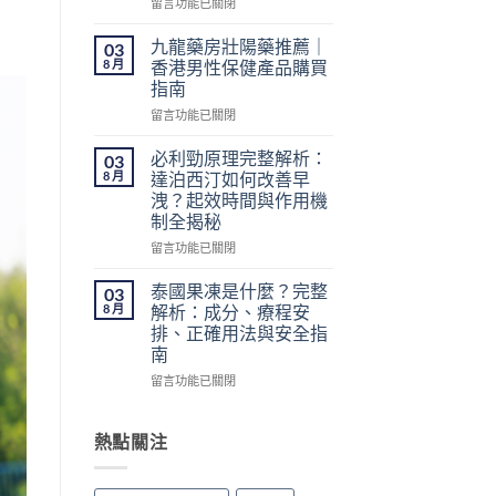
在
留言功能已關閉
港
〈不
網
用
購
九龍藥房壯陽藥推薦｜
03
處
指
8 月
香港男性保健產品購買
方
南：
指南
簽
價
在
的
留言功能已關閉
格、
〈九
壯
50mg
龍
陽
必利勁原理完整解析：
價
03
藥
藥
錢、
8 月
達泊西汀如何改善早
房
香
醫
洩？起效時間與作用機
壯
港
生
制全揭秘
陽
怎
紙
藥
麼
在
留言功能已關閉
要
推
買？〉
〈必
求
薦
中
利
與
泰國果凍是什麼？完整
03
｜
勁
安
8 月
解析：成分、療程安
香
原
全
排、正確用法與安全指
港
理
購
南
男
完
買
性
整
在
留言功能已關閉
注
保
解
〈泰
意
健
析：
國
事
產
達
果
熱點關注
項〉
品
泊
凍
中
購
西
是
買
汀
什