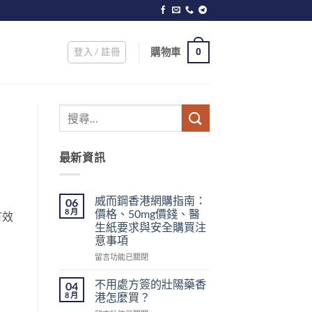
登入 / 註冊
購物車
0
最新資訊
威而鋼香港網購指南：
06
8 月
價格、50mg價錢、醫
有效
生紙要求與安全購買注
意事項
在
留言功能已關閉
〈威
而
不用處方簽的壯陽藥香
04
鋼
8 月
港怎麼買？
香