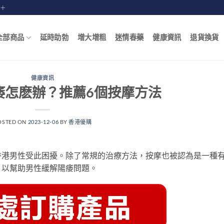
賠十
全部商品
延時助勃
增大增粗
迷情春藥
健康資訊
退貨換貨
健康資訊
痿怎麽辦？推薦6個按摩方法
OSTED ON
2023-12-06
BY
香港優購
香港男性受此困擾。除了常規的治療方法，按摩也被認為是一種
，以幫助男性緩解陽痿問題。