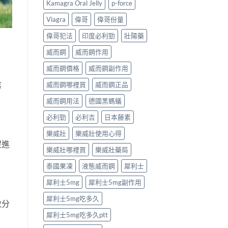
Kamagra Oral Jelly
p-force
指
如
麼？
南〉
何
完
Viagra
偉哥
偉哥份量
中
改
整
善
解
偉哥犯法
印度必利勁
壯陽藥
早
析：
洩？
成
威而鋼
威而鋼作用
起
分、
效
療
威而鋼價格
威而鋼副作用
時
程
陰
威而鋼哪裡買
威而鋼正品
間
安
與
排、
威而鋼用法
德國黑螞蟻
作
正
用
確
必利勁
必利吉
日本藤素
機
用
制
法
樂威壯
樂威壯使用心得
全
與
促進
揭
安
樂威壯哪裡買
樂威壯藥局
秘〉
全
中
指
泰國果凍
液態威而鋼
犀利士
南〉
中
犀利士5mg
犀利士5mg副作用
犀利士5mg吃多久
數分
犀利士5mg吃多久ptt