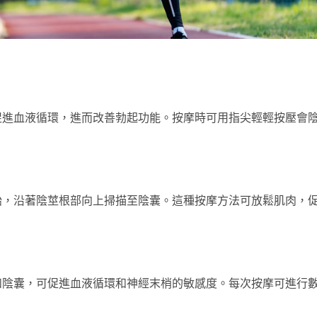
促進血液循環，進而改善勃起功能。按摩時可用指尖輕輕按壓會
始，沿著陰莖根部向上掃描至陰囊。這種按摩方法可放鬆肌肉，
和陰囊，可促進血液循環和神經末梢的敏感度。每次按摩可進行