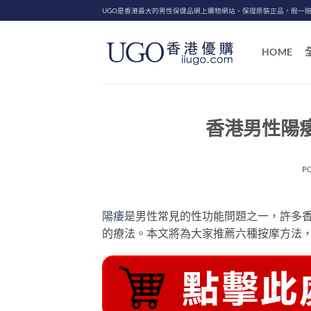
Skip
UGO是香港最大的男性保健品網上購物網站、保證原裝正品，假一
to
content
HOME
香港男性陽
P
陽痿
是男性常見的性功能問題之一，許多
的療法。本文將為大家推薦六種按摩方法