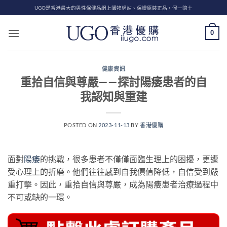
Skip
UGO是香港最大的男性保健品網上購物網站、保證原裝正品，假一賠十
to
content
0
健康資訊
重拾自信與尊嚴——探討陽痿患者的自
我認知與重建
POSTED ON
2023-11-13
BY
香港優購
面對
陽痿
的挑戰，很多患者不僅僅面臨生理上的困擾，更遭
受心理上的折磨。他們往往感到自我價值降低，自信受到嚴
重打擊。因此，重拾自信與尊嚴，成為陽痿患者治療過程中
不可或缺的一環。