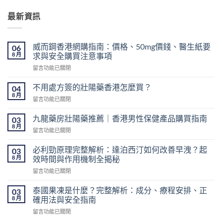
最新資訊
威而鋼香港網購指南：價格、50mg價錢、醫生紙要
06
8 月
求與安全購買注意事項
在
留言功能已關閉
〈威
而
不用處方簽的壯陽藥香港怎麼買？
04
鋼
8 月
在
留言功能已關閉
香
〈不
港
用
九龍藥房壯陽藥推薦｜香港男性保健產品購買指南
網
03
處
8 月
購
在
留言功能已關閉
方
指
〈九
簽
南：
龍
必利勁原理完整解析：達泊西汀如何改善早洩？起
的
03
價
藥
8 月
壯
效時間與作用機制全揭秘
格、
房
陽
50mg
在
留言功能已關閉
壯
藥
價
〈必
陽
香
錢、
利
藥
泰國果凍是什麼？完整解析：成分、療程安排、正
03
港
醫
勁
推
8 月
確用法與安全指南
怎
生
原
薦
麼
紙
在
留言功能已關閉
理
｜
買？〉
要
〈泰
完