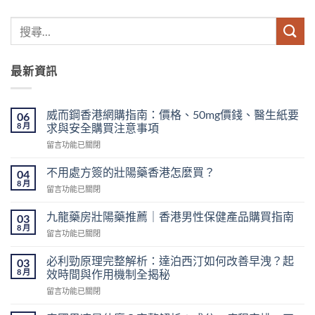
最新資訊
威而鋼香港網購指南：價格、50mg價錢、醫生紙要
06
8 月
求與安全購買注意事項
在
留言功能已關閉
〈威
而
不用處方簽的壯陽藥香港怎麼買？
04
鋼
8 月
在
留言功能已關閉
香
〈不
港
用
九龍藥房壯陽藥推薦｜香港男性保健產品購買指南
網
03
處
8 月
購
在
留言功能已關閉
方
指
〈九
簽
南：
龍
必利勁原理完整解析：達泊西汀如何改善早洩？起
的
03
價
藥
8 月
壯
效時間與作用機制全揭秘
格、
房
陽
50mg
在
留言功能已關閉
壯
藥
價
〈必
陽
香
錢、
利