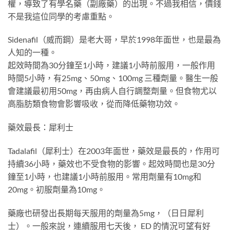
權，導致了有學名藥（副廠藥）的出現。不過我相信，價錢
不是我這位同學的考慮重點。
Sidenafil（威而鋼）是老大哥，早於1998年面世，也是最為
人知的一種。
起效時間為30分鐘至1小時，建議1小時前服用，一般作用
時間5小時，有25mg、50mg、100mg 三種劑量。醫生一般
會建議最初用50mg，再由病人自行調整劑量。但食物尤以
高脂肪類食物會影響吸收，從而降低藥物功效。
藥效最長：犀利士
Tadalafil（犀利士）在2003年面世，藥效是最長的，作用可
持續36小時，藥效也不受食物的影響。起效時間也是30分
鐘至1小時，也建議1小時前服用。常用劑量有10mg和
20mg。初服劑量為10mg。
藥廠也研發出長期每天服用的劑量為5mg，（日日犀利
士）。一般來說，連續服用七天後， ED 的情況可望有好