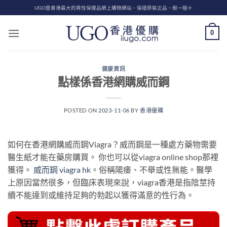
Skip
UGO是香港最大的男性保健品網上購物網站、保證原裝正品，假一賠十
to
content
0
健康資訊
點樣係香港網購威而鋼
POSTED ON
2023-11-06
BY
香港優購
如何在香港網購威而鋼Viagra？威而鋼是一種處方藥物需要
醫生紙才能在藥房購買。 你也可以從viagra online shop那裡
獲得。
威而鋼 viagra hk
。俗稱陽痿、不舉或性無能。醫學
上原因當然很多，但臨床表現來說，viagra香港是指陰莖持
續不能達到或維持足夠的勃起以獲得滿意的性行為。