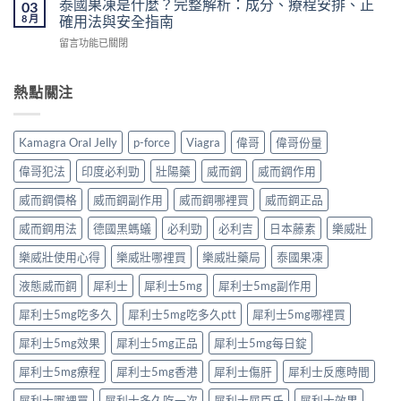
藥
泰國果凍是什麼？完整解析：成分、療程安排、正
03
港
醫
勁
推
8 月
確用法與安全指南
怎
生
原
薦
麼
紙
在
留言功能已關閉
理
｜
買？〉
要
〈泰
完
香
中
求
國
整
港
與
果
熱點關注
解
男
安
凍
析：
性
全
是
達
保
購
什
泊
健
Kamagra Oral Jelly
p-force
Viagra
偉哥
偉哥份量
買
麼？
西
產
注
完
汀
品
偉哥犯法
印度必利勁
壯陽藥
威而鋼
威而鋼作用
意
整
如
購
事
解
何
威而鋼價格
威而鋼副作用
威而鋼哪裡買
威而鋼正品
買
項〉
析：
改
指
中
成
威而鋼用法
德國黑螞蟻
必利勁
必利吉
日本藤素
樂威壯
善
南〉
分、
早
中
療
樂威壯使用心得
樂威壯哪裡買
樂威壯藥局
泰國果凍
洩？
程
起
液態威而鋼
犀利士
犀利士5mg
犀利士5mg副作用
安
效
排、
時
犀利士5mg吃多久
犀利士5mg吃多久ptt
犀利士5mg哪裡買
正
間
確
與
犀利士5mg效果
犀利士5mg正品
犀利士5mg每日錠
用
作
法
用
犀利士5mg療程
犀利士5mg香港
犀利士傷肝
犀利士反應時間
與
機
安
制
犀利士哪裡買
犀利士多久吃一次
犀利士屈臣氏
犀利士效果