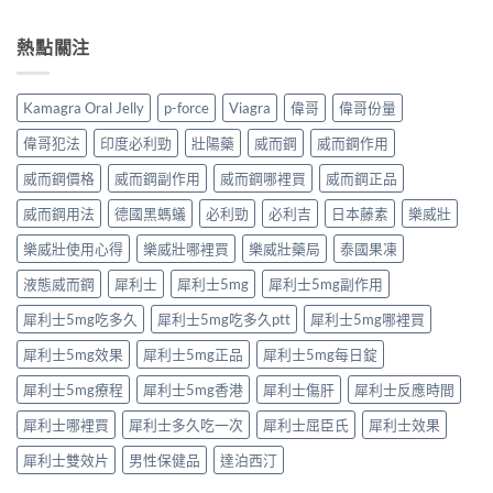
要
〈泰
完
香
中
求
國
整
港
與
果
熱點關注
解
男
安
凍
析：
性
全
是
達
保
購
什
泊
健
Kamagra Oral Jelly
p-force
Viagra
偉哥
偉哥份量
買
麼？
西
產
注
完
汀
品
偉哥犯法
印度必利勁
壯陽藥
威而鋼
威而鋼作用
意
整
如
購
事
解
何
威而鋼價格
威而鋼副作用
威而鋼哪裡買
威而鋼正品
買
項〉
析：
改
指
中
成
威而鋼用法
德國黑螞蟻
必利勁
必利吉
日本藤素
樂威壯
善
南〉
分、
早
中
療
樂威壯使用心得
樂威壯哪裡買
樂威壯藥局
泰國果凍
洩？
程
起
液態威而鋼
犀利士
犀利士5mg
犀利士5mg副作用
安
效
排、
時
犀利士5mg吃多久
犀利士5mg吃多久ptt
犀利士5mg哪裡買
正
間
確
與
犀利士5mg效果
犀利士5mg正品
犀利士5mg每日錠
用
作
法
用
犀利士5mg療程
犀利士5mg香港
犀利士傷肝
犀利士反應時間
與
機
安
制
犀利士哪裡買
犀利士多久吃一次
犀利士屈臣氏
犀利士效果
全
全
指
揭
犀利士雙效片
男性保健品
達泊西汀
南〉
秘〉
中