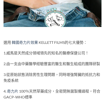
選用
韓國奇力片效果
KELLETT FILMS的七大優勢：
1.威馬是天然成分領域領先的知名的醫療保健公司！
2.由一支由中藥醫學經驗豐富的醫生和醫生組成的團隊研製
3.從原始狀態消除男性生理問題，同時增強腎臟的抵抗力和
免疫系統
4.
奇力片
100％天然草藥成分，全密閉無菌製備過程，符合
GACP-WHO標準