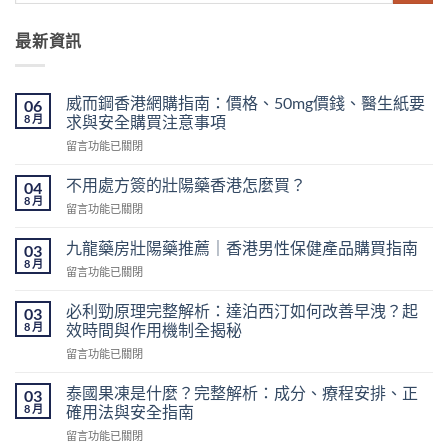
最新資訊
威而鋼香港網購指南：價格、50mg價錢、醫生紙要
06
8 月
求與安全購買注意事項
在
留言功能已關閉
〈威
而
不用處方簽的壯陽藥香港怎麼買？
04
鋼
8 月
在
留言功能已關閉
香
〈不
港
用
九龍藥房壯陽藥推薦｜香港男性保健產品購買指南
網
03
處
8 月
購
在
留言功能已關閉
方
指
〈九
簽
南：
龍
必利勁原理完整解析：達泊西汀如何改善早洩？起
的
03
價
藥
8 月
壯
效時間與作用機制全揭秘
格、
房
陽
50mg
在
留言功能已關閉
壯
藥
價
〈必
陽
香
錢、
利
藥
泰國果凍是什麼？完整解析：成分、療程安排、正
03
港
醫
勁
推
8 月
確用法與安全指南
怎
生
原
薦
麼
紙
在
留言功能已關閉
理
｜
買？〉