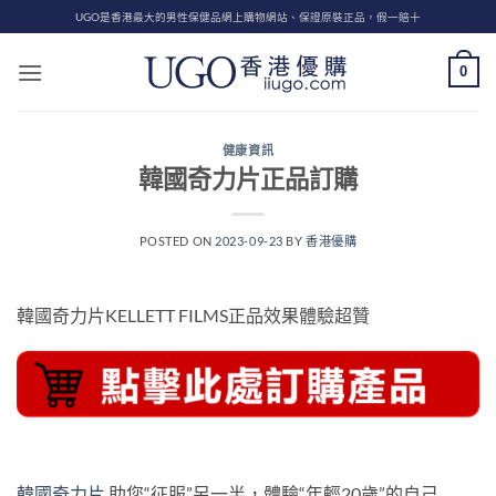
Skip
UGO是香港最大的男性保健品網上購物網站、保證原裝正品，假一賠十
to
content
0
健康資訊
韓國奇力片正品訂購
POSTED ON
2023-09-23
BY
香港優購
韓國奇力片KELLETT FILMS正品效果體驗超贊
韓國奇力片
助您“征服”另一半，體驗“年輕20歲”的自己