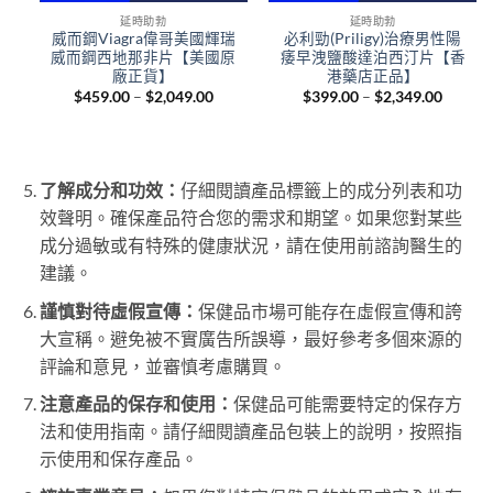
延時助勃
延時助勃
威
威而鋼Viagra偉哥美國輝瑞
必利勁(Priligy)治療男性陽
威而鋼西地那非片【美國原
痿早洩鹽酸達泊西汀片【香
廠正貨】
港藥店正品】
Price
Price
$
459.00
–
$
2,049.00
$
399.00
–
$
2,349.00
range:
range:
ice
$459.00
$399.0
nge:
through
throug
09.00
$2,049.00
$2,349
rough
,349.00
了解成分和功效：
仔細閱讀產品標籤上的成分列表和功
效聲明。確保產品符合您的需求和期望。如果您對某些
成分過敏或有特殊的健康狀況，請在使用前諮詢醫生的
建議。
謹慎對待虛假宣傳：
保健品市場可能存在虛假宣傳和誇
大宣稱。避免被不實廣告所誤導，最好參考多個來源的
評論和意見，並審慎考慮購買。
注意產品的保存和使用：
保健品可能需要特定的保存方
法和使用指南。請仔細閱讀產品包裝上的說明，按照指
示使用和保存產品。