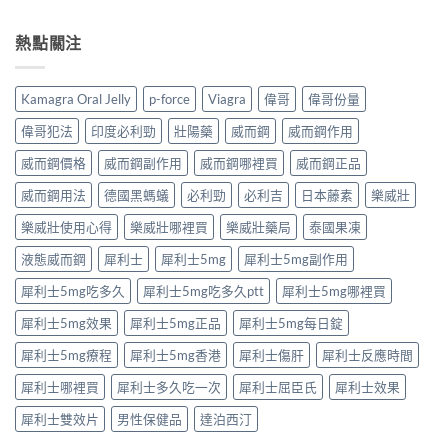
要
〈泰
完
香
中
求
國
整
港
與
果
熱點關注
解
男
安
凍
析：
性
全
是
達
保
購
什
泊
健
Kamagra Oral Jelly
p-force
Viagra
偉哥
偉哥份量
買
麼？
西
產
注
完
汀
品
偉哥犯法
印度必利勁
壯陽藥
威而鋼
威而鋼作用
意
整
如
購
事
解
何
威而鋼價格
威而鋼副作用
威而鋼哪裡買
威而鋼正品
買
項〉
析：
改
指
中
成
威而鋼用法
德國黑螞蟻
必利勁
必利吉
日本藤素
樂威壯
善
南〉
分、
早
中
療
樂威壯使用心得
樂威壯哪裡買
樂威壯藥局
泰國果凍
洩？
程
起
液態威而鋼
犀利士
犀利士5mg
犀利士5mg副作用
安
效
排、
時
犀利士5mg吃多久
犀利士5mg吃多久ptt
犀利士5mg哪裡買
正
間
確
與
犀利士5mg效果
犀利士5mg正品
犀利士5mg每日錠
用
作
法
用
犀利士5mg療程
犀利士5mg香港
犀利士傷肝
犀利士反應時間
與
機
安
制
犀利士哪裡買
犀利士多久吃一次
犀利士屈臣氏
犀利士效果
全
全
指
揭
犀利士雙效片
男性保健品
達泊西汀
南〉
秘〉
中