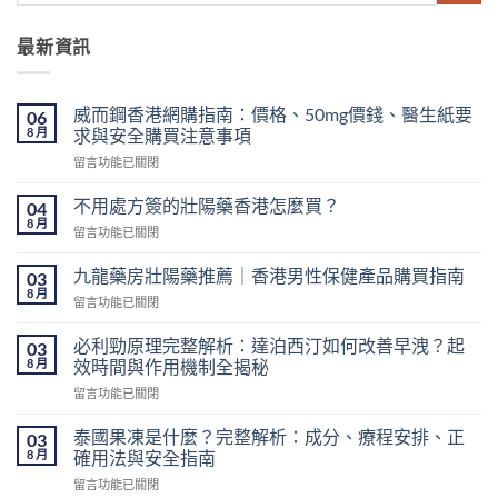
最新資訊
威而鋼香港網購指南：價格、50mg價錢、醫生紙要
06
8 月
求與安全購買注意事項
在
留言功能已關閉
〈威
而
不用處方簽的壯陽藥香港怎麼買？
04
鋼
8 月
在
留言功能已關閉
香
〈不
港
用
九龍藥房壯陽藥推薦｜香港男性保健產品購買指南
網
03
處
8 月
購
在
留言功能已關閉
方
指
〈九
簽
南：
龍
必利勁原理完整解析：達泊西汀如何改善早洩？起
的
03
價
藥
8 月
壯
效時間與作用機制全揭秘
格、
房
陽
50mg
在
留言功能已關閉
壯
藥
價
〈必
陽
香
錢、
利
藥
泰國果凍是什麼？完整解析：成分、療程安排、正
03
港
醫
勁
推
8 月
確用法與安全指南
怎
生
原
薦
麼
紙
在
留言功能已關閉
理
｜
買？〉