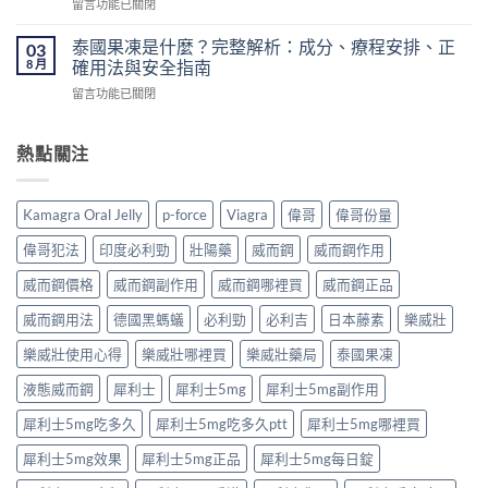
在
留言功能已關閉
壯
藥
價
〈必
陽
香
錢、
利
藥
泰國果凍是什麼？完整解析：成分、療程安排、正
03
港
醫
勁
推
8 月
確用法與安全指南
怎
生
原
薦
麼
紙
在
留言功能已關閉
理
｜
買？〉
要
〈泰
完
香
中
求
國
整
港
與
果
熱點關注
解
男
安
凍
析：
性
全
是
達
保
購
什
泊
健
Kamagra Oral Jelly
p-force
Viagra
偉哥
偉哥份量
買
麼？
西
產
注
完
汀
品
偉哥犯法
印度必利勁
壯陽藥
威而鋼
威而鋼作用
意
整
如
購
事
解
何
威而鋼價格
威而鋼副作用
威而鋼哪裡買
威而鋼正品
買
項〉
析：
改
指
中
成
威而鋼用法
德國黑螞蟻
必利勁
必利吉
日本藤素
樂威壯
善
南〉
分、
早
中
療
樂威壯使用心得
樂威壯哪裡買
樂威壯藥局
泰國果凍
洩？
程
起
液態威而鋼
犀利士
犀利士5mg
犀利士5mg副作用
安
效
排、
時
犀利士5mg吃多久
犀利士5mg吃多久ptt
犀利士5mg哪裡買
正
間
確
與
犀利士5mg效果
犀利士5mg正品
犀利士5mg每日錠
用
作
法
用