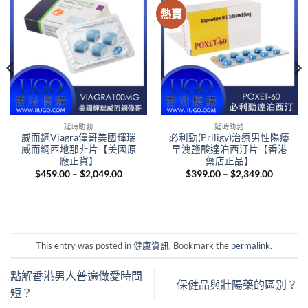
熱賣
延時助勃
延時助勃
威而鋼Viagra偉哥美國輝瑞
必利勁(Priligy)治療男性陽痿
威而鋼西地那非片【美國原
早洩鹽酸達泊西汀片【香港
廠正貨】
藥店正品】
Price
Price
$
459.00
–
$
2,049.00
$
399.00
–
$
2,349.00
range:
range:
$459.00
$399.00
through
through
00
$2,049.00
$2,349.
gh
.00
This entry was posted in
健康資訊
. Bookmark the
permalink
.
點解香港男人普遍做愛時間
保健品與壯陽藥的區別？
短？