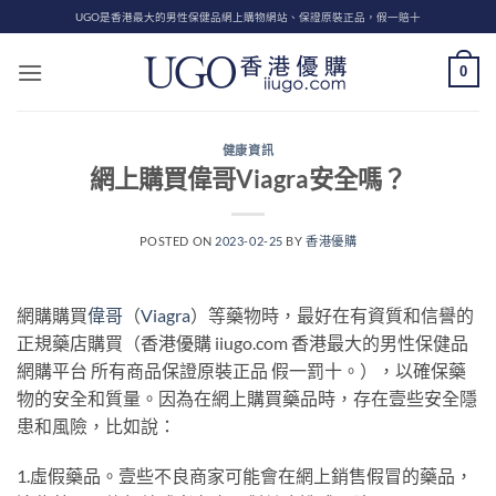
Skip
UGO是香港最大的男性保健品網上購物網站、保證原裝正品，假一賠十
to
content
0
健康資訊
網上購買偉哥Viagra安全嗎？
POSTED ON
2023-02-25
BY
香港優購
網購購買
偉哥
（
Viagra
）等藥物時，最好在有資質和信譽的
正規藥店購買（香港優購 iiugo.com 香港最大的男性保健品
網購平台 所有商品保證原裝正品 假一罰十。），以確保藥
物的安全和質量。因為在網上購買藥品時，存在壹些安全隱
患和風險，比如說：
1.虛假藥品。壹些不良商家可能會在網上銷售假冒的藥品，