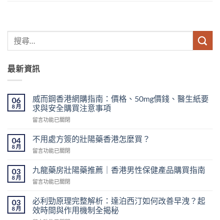
最新資訊
威而鋼香港網購指南：價格、50mg價錢、醫生紙要
06
8 月
求與安全購買注意事項
在
留言功能已關閉
〈威
而
不用處方簽的壯陽藥香港怎麼買？
04
鋼
8 月
在
留言功能已關閉
香
〈不
港
用
九龍藥房壯陽藥推薦｜香港男性保健產品購買指南
網
03
處
8 月
購
在
留言功能已關閉
方
指
〈九
簽
南：
龍
必利勁原理完整解析：達泊西汀如何改善早洩？起
的
03
價
藥
8 月
壯
效時間與作用機制全揭秘
格、
房
陽
50mg