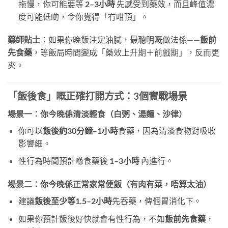
拖慢，你可能要等
2–3小時
​ 先感受到藥效，而且峰值濃
度可能低啲，令你覺得「冇咁頂」。
藥師貼士
：如果你晚飯注定油膩，最聰明嘅做法係——
飯前
先食藥
，等飯局時間變成「藥效上升期＋前戲期」，反而更
夾。
「飯後食」嘅正確打開方式：3個實戰場景
場景一：你今晚係清淡輕食（白粥、湯麵、沙律）
你可以
飯後約30分鐘–1小時
食藥，因為清淡食物對吸收
影響細。
性行為時間預計喺食藥後
1–3小時
​ 內進行。
場景二：你今晚係正常家常便飯（有肉有菜，唔算太油）
建議
飯後至少等1.5–2小時
先吞藥，俾個胃消化下。
如果你預計飯後好快就會有性行為，不如
飯前先食藥
，