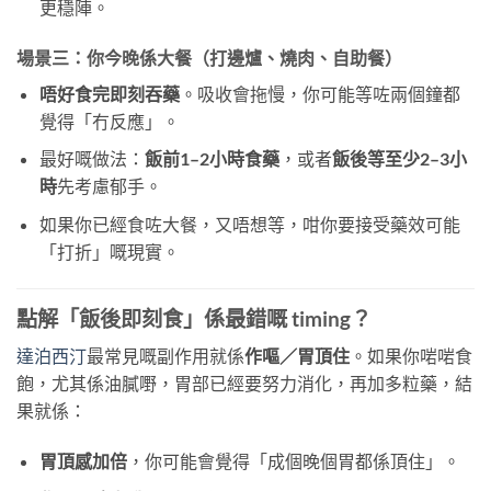
更穩陣。
場景三：你今晚係大餐（打邊爐、燒肉、自助餐）
唔好食完即刻吞藥
。吸收會拖慢，你可能等咗兩個鐘都
覺得「冇反應」。
最好嘅做法：
飯前1–2小時食藥
，或者
飯後等至少2–3小
時
先考慮郁手。
如果你已經食咗大餐，又唔想等，咁你要接受藥效可能
「打折」嘅現實。
點解「飯後即刻食」係最錯嘅 timing？
達泊西汀
最常見嘅副作用就係
作嘔／胃頂住
。如果你啱啱食
飽，尤其係油膩嘢，胃部已經要努力消化，再加多粒藥，結
果就係：
胃頂感加倍
，你可能會覺得「成個晚個胃都係頂住」。