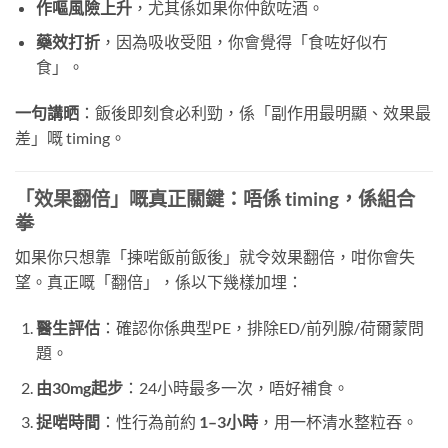
作嘔風險上升
，尤其係如果你仲飲咗酒。
藥效打折
，因為吸收受阻，你會覺得「食咗好似冇
食」。
一句講晒
：飯後即刻食必利勁，係「副作用最明顯、效果最
差」嘅 timing。
「效果翻倍」嘅真正關鍵：唔係 timing，係組合
拳
如果你只想靠「揀啱飯前飯後」就令效果翻倍，咁你會失
望。真正嘅「翻倍」，係以下幾樣加埋：
醫生評估
：確認你係典型PE，排除ED/前列腺/荷爾蒙問
題。
由30mg起步
：24小時最多一次，唔好補食。
捉啱時間
：性行為前約
1–3小時
，用一杯清水整粒吞。