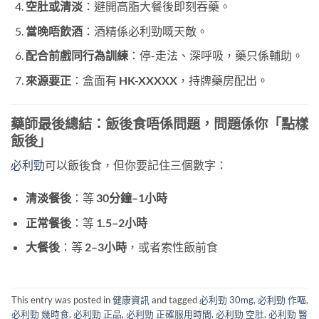
空肚或清淡
：避開高脂大餐後即刻吞藥。
當晚唔飲酒
：酒精係必利勁嘅天敵。
配合前戲同行為訓練
：停-走法、深呼吸，藥只係輔助。
來源要正
：盒面有
HK-XXXXX
，持牌藥房配出。
藥師最後總結：飯後食唔係問題，問題係你「點樣
飯後」
必利勁
可以飯後食，但你要記住三個數字：
清淡餐後
：等
30分鐘–1小時
正常餐後
：等
1.5–2小時
大餐後
：等
2–3小時
，或者索性飯前食
This entry was posted in
健康資訊
and tagged
必利勁 30mg
,
必利勁 作嘔
,
必利勁 幾時食
,
必利勁 正品
,
必利勁 正確服用時間
,
必利勁 空肚
,
必利勁 醫