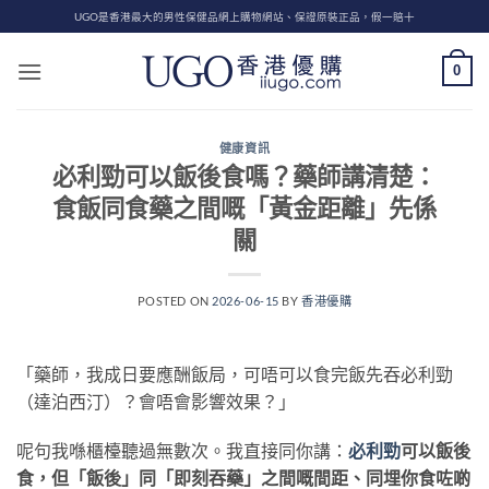
Skip
UGO是香港最大的男性保健品網上購物網站、保證原裝正品，假一賠十
to
content
0
健康資訊
必利勁可以飯後食嗎？藥師講清楚：
食飯同食藥之間嘅「黃金距離」先係
關
POSTED ON
2026-06-15
BY
香港優購
「藥師，我成日要應酬飯局，可唔可以食完飯先吞必利勁
（達泊西汀）？會唔會影響效果？」
呢句我喺櫃檯聽過無數次。我直接同你講：
必利勁
可以飯後
食，但「飯後」同「即刻吞藥」之間嘅間距、同埋你食咗啲