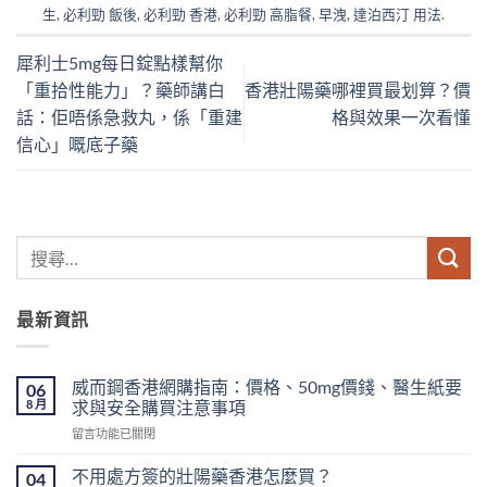
生
,
必利勁 飯後
,
必利勁 香港
,
必利勁 高脂餐
,
早洩
,
達泊西汀 用法
.
犀利士5mg每日錠點樣幫你
「重拾性能力」？藥師講白
香港壯陽藥哪裡買最划算？價
話：佢唔係急救丸，係「重建
格與效果一次看懂
信心」嘅底子藥
最新資訊
威而鋼香港網購指南：價格、50mg價錢、醫生紙要
06
8 月
求與安全購買注意事項
在
留言功能已關閉
〈威
而
不用處方簽的壯陽藥香港怎麼買？
04