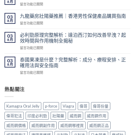
鋼
8 月
在
留言功能已關閉
香
〈不
港
用
九龍藥房壯陽藥推薦｜香港男性保健產品購買指南
網
03
處
8 月
購
在
留言功能已關閉
方
指
〈九
簽
南：
龍
必利勁原理完整解析：達泊西汀如何改善早洩？起
的
03
價
藥
8 月
壯
效時間與作用機制全揭秘
格、
房
陽
50mg
在
留言功能已關閉
壯
藥
價
〈必
陽
香
錢、
利
藥
泰國果凍是什麼？完整解析：成分、療程安排、正
03
港
醫
勁
推
8 月
確用法與安全指南
怎
生
原
薦
麼
紙
在
留言功能已關閉
理
｜
買？〉
要
〈泰
完
香
中
求
國
整
港
與
果
熱點關注
解
男
安
凍
析：
性
全
是
達
保
購
什
泊
健
Kamagra Oral Jelly
p-force
Viagra
偉哥
偉哥份量
買
麼？
西
產
注
完
汀
品
偉哥犯法
印度必利勁
壯陽藥
威而鋼
威而鋼作用
意
整
如
購
事
解
何
威而鋼價格
威而鋼副作用
威而鋼哪裡買
威而鋼正品
買
項〉
析：
改
指
中
成
威而鋼用法
德國黑螞蟻
必利勁
必利吉
日本藤素
樂威壯
善