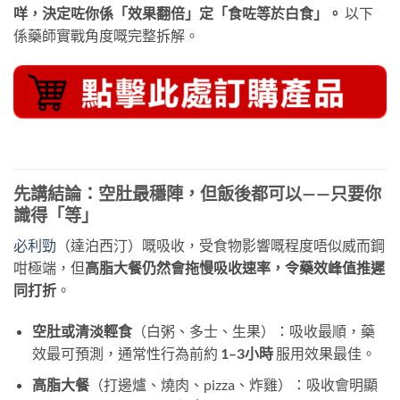
咩，決定咗你係「效果翻倍」定「食咗等於白食」。
​ 以下
係藥師實戰角度嘅完整拆解。
先講結論：空肚最穩陣，但飯後都可以——只要你
識得「等」
必利勁
（達泊西汀）嘅吸收，受食物影響嘅程度唔似威而鋼
咁極端，但
高脂大餐仍然會拖慢吸收速率，令藥效峰值推遲
同打折
。
空肚或清淡輕食
（白粥、多士、生果）：吸收最順，藥
效最可預測，通常性行為前約
1–3小時
​ 服用效果最佳。
高脂大餐
（打邊爐、燒肉、pizza、炸雞）：吸收會明顯