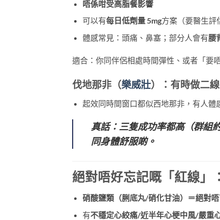
唔係咁受高脂餐影響
可以有
每日低劑量 5mg
方案（要醫生評
體感常見：頭痛、鼻塞；部分人會有
腰
適合：你同伴侶相處時間彈性、或者「要唔要都
伐地那非（
樂威壯
）
：有時做二線
起效同時間窗口都似西地那非，有人體
真話：三隻成功率都高（群組約
同身體舒服啲。
絕對唔好忘記嘅「紅線」
硝酸鹽類（脷底丸/硝化甘油）＝絕對唔
有
不穩定心絞痛/近半年心梗中風/嚴重