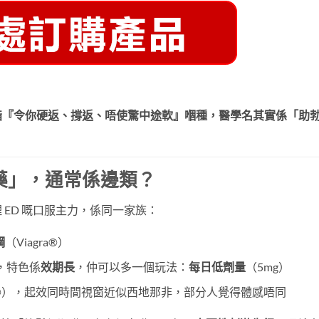
指『令你硬返、撐返、唔使驚中途軟』嗰種，醫學名其實係「助
藥」，通常係邊類？
ED 嘅口服主力，係同一家族：
鋼
（Viagra®）
®），特色係
效期長
，仲可以多一個玩法：
每日低劑量
（5mg）
tra®），起效同時間視窗近似西地那非，部分人覺得體感唔同