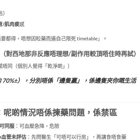
估）
背/肌肉痠
感
得，唔想因粒藥而逼自己限死 timetable」。
（對西地那非反應唔理想/副作用較頂唔住時再試）
感唔同（個別人覺得「乾淨啲」）
 70%±），分別唔係「邊隻贏」，係邊隻夾你嘅生活
：呢啲情況唔係揀藥問題，係禁區
可同服
：可血壓急降，危險
心血管未評估
：先問醫生「可唔可以行房」，再講食唔食藥