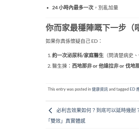
24 小時內最多一次
，別亂加量
你而家最穩陣嘅下一步（
如果你真係懷疑自己 ED：
約一次泌尿科/家庭醫生
（問清楚病史、
醫生揀：
西地那非 or 他達拉非 or 伐地
This entry was posted in
健康資訊
and tagged
ED
必利吉效果如何？到底可以延時幾耐
「雙效」真實體感