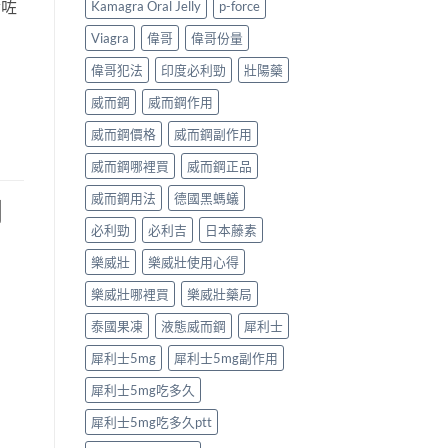
食咗
Kamagra Oral Jelly
p-force
指
如
麼？
南〉
何
完
Viagra
偉哥
偉哥份量
中
改
整
善
解
偉哥犯法
印度必利勁
壯陽藥
早
析：
洩？
成
威而鋼
威而鋼作用
起
分、
效
療
威而鋼價格
威而鋼副作用
時
程
威而鋼哪裡買
威而鋼正品
間
安
與
排、
威而鋼用法
德國黑螞蟻
作
正
期
用
確
必利勁
必利吉
日本藤素
機
用
制
法
樂威壯
樂威壯使用心得
全
與
揭
安
樂威壯哪裡買
樂威壯藥局
秘〉
全
中
指
泰國果凍
液態威而鋼
犀利士
南〉
中
犀利士5mg
犀利士5mg副作用
犀利士5mg吃多久
犀利士5mg吃多久ptt