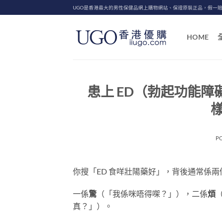
Skip
UGO是香港最大的男性保健品網上購物網站、保證原裝正品，假一
to
content
HOME
患上 ED（勃起功能
P
你搜「ED 食咩壯陽藥好」，背後通常係
一係
驚
（「我係咪唔得㗎？」），二係
煩
真？」）。