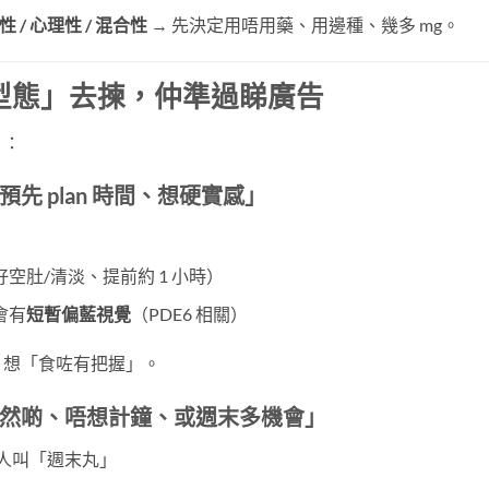
性 / 心理性 / 混合性
​ → 先決定用唔用藥、用邊種、幾多 mg。
型態」去揀，仲準過睇廣告
）：
先 plan 時間、想硬實感」
空肚/清淡、提前約 1 小時）
會有
短暫偏藍視覺
（PDE6 相關）
、想「食咗有把握」。
然啲、唔想計鐘、或週末多機會」
人叫「週末丸」