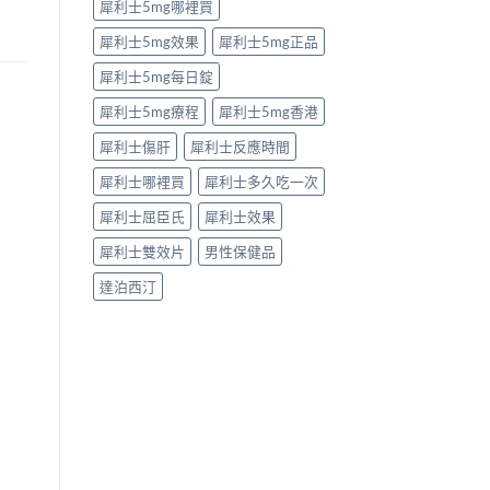
犀利士5mg哪裡買
犀利士5mg效果
犀利士5mg正品
犀利士5mg每日錠
犀利士5mg療程
犀利士5mg香港
犀利士傷肝
犀利士反應時間
犀利士哪裡買
犀利士多久吃一次
犀利士屈臣氏
犀利士效果
犀利士雙效片
男性保健品
達泊西汀