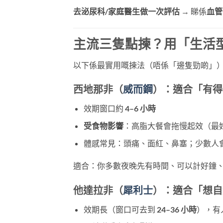
去泌尿科/家庭醫生做一次評估
​ → 睇係
血管
主流三隻點揀？用「生活
以下係最實用嘅揀法（唔係「邊隻勁啲」
西地那非（
威而鋼
）
：適合「有得預
效期窗口約
4–6 小時
受食物影響
：高脂大餐會拖慢起效（最好
體感常見：頭痛、面紅、鼻塞；少數人
適合：你多數夜晚先有時間、可以計好鐘
他達拉非（
犀利士
）
：適合「想自
效期長（窗口可去到
24–36 小時
），有