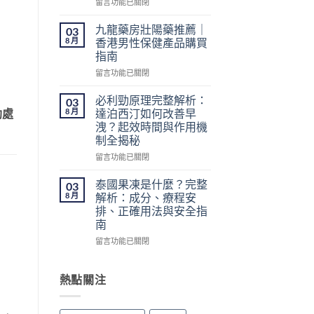
在
留言功能已關閉
港
〈不
網
用
購
九龍藥房壯陽藥推薦｜
03
處
指
8 月
香港男性保健產品購買
方
南：
指南
簽
價
在
的
留言功能已關閉
格、
〈九
壯
50mg
龍
陽
必利勁原理完整解析：
價
03
藥
藥
錢、
8 月
達泊西汀如何改善早
勃處
房
香
醫
洩？起效時間與作用機
壯
港
生
制全揭秘
陽
怎
紙
藥
麼
在
留言功能已關閉
要
推
買？〉
〈必
求
薦
中
利
與
泰國果凍是什麼？完整
03
｜
勁
安
8 月
解析：成分、療程安
香
原
全
排、正確用法與安全指
港
理
購
南
男
完
買
性
整
在
留言功能已關閉
注
保
解
〈泰
意
健
析：
國
事
產
達
果
熱點關注
項〉
品
泊
凍
中
購
西
是
買
汀
什