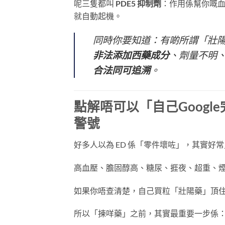
呢三隻都叫
PDE5 抑制劑
：作用係幫你嘅
就自動起機。
同時你要知道：有啲所謂「壯
非法添加西藥成分
、劑量不明
合法同可追溯
。
點解唔可以「自己Googl
警號
好多人以為 ED 係「零件壞咗」，其實好
高血壓、膽固醇高、糖尿、捱夜、超重、煙
如果你唔查清楚，自己買粒「壯陽藥」頂
所以「揀咩藥」之前，其實最重要一步係