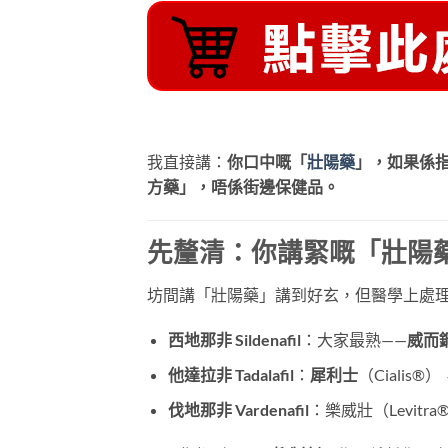
我直接講：
你口中嘅「
壯陽藥
」，如果係
方藥」，唔係街邊保健品。
先釐清：你講緊嘅「壯陽
坊間講「壯陽藥」講到好玄，但醫學上處理 
西地那非 Sildenafil
：大家最熟——
威而
他達拉非 Tadalafil
：
犀利士
（Cialis
伐地那非 Vardenafil
：樂威壯（Levi