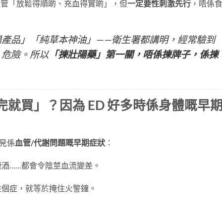
血管「放鬆得順啲、充血得實啲」，但
一定要性刺激先行
，唔係
陽產品」「純草本神油」——衛生署都講明，經常驗到
、危險。所以
「揀壯陽藥」第一關，唔係揀牌子，係揀
e完就買」？因為 ED 好多時係身體嘅早
常見係
血管/代謝問題嘅早期症狀
：
酒……都會令陰莖血流變差。
住個症，就等於掩住火警鐘。
：