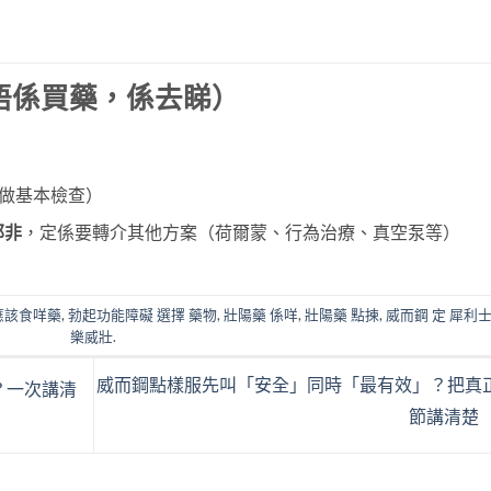
唔係買藥，係去睇）
做基本檢查）
那非
，定係要轉介其他方案（荷爾蒙、行為治療、真空泵等）
 應該食咩藥
,
勃起功能障礙 選擇 藥物
,
壯陽藥 係咩
,
壯陽藥 點揀
,
威而鋼 定 犀利士
樂威壯
.
威而鋼點樣服先叫「安全」同時「最有效」？把真
？一次講清
節講清楚