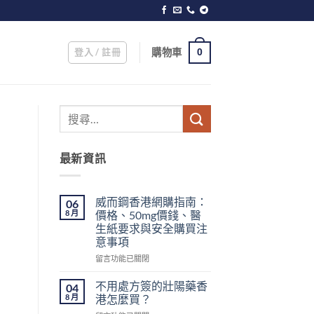
登入 / 註冊
購物車
0
最新資訊
威而鋼香港網購指南：
06
8 月
價格、50mg價錢、醫
生紙要求與安全購買注
意事項
在
留言功能已關閉
〈威
而
不用處方簽的壯陽藥香
04
鋼
8 月
港怎麼買？
香