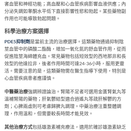
害血管和神經功能；高血壓和心血管疾病影響血液供應；內
分泌失調如睾酮水平低下直接影響性慾和勃起。某些藥物副
作用也可能導致勃起問題。
科學治療方案選擇
PDE5抑制劑
是當前主流的治療選擇。這類藥物通過抑制陰
莖血管中的磷酸二酯酶，增加一氧化氮的舒血管作用，從而
促進陰莖海綿體充血。常見藥物包括短效型的西地那非和長
效型的他達拉非，後者作用時間可達24-36小時，服用更靈
活。需要注意的是，這類藥物需在醫生指導下使用，特別是
心血管疾病患者應謹慎。
中醫藥治療
強調辨證論治。腎陽不足者可選用金匱腎氣丸等
溫補腎陽的藥物；肝氣鬱結型適合逍遙丸等疏肝解鬱的方
劑；心脾兩虛則可考慮歸脾丸調理。中藥治療注重整體調
理，作用溫和，但需要較長時間才能見效。
其他治療方式
包括雄激素補充療法，適用於確診雄激素缺乏