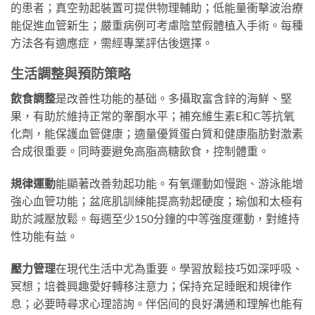
的患者；真空勃起裝置可提供物理輔助；低能量衝擊波治療
能促進血管新生；嚴重病例可考慮陰莖假體植入手術。每種
方法各有適應症，需經專業評估後選擇。
生活調整與預防策略
飲食調整
是改善性功能的基础。多攝取富含鋅的海鮮、堅
果，有助於維持正常的睾酮水平；補充維生素E和C等抗氧
化劑，能保護血管健康；適量優質蛋白質和健康脂肪對激素
合成很重要。同時要避免高脂高糖飲食，控制體重。
規律運動
能顯著改善勃起功能。有氧運動如慢跑、游泳能增
強心血管功能；盆底肌訓練能提高勃起硬度；瑜伽和太極有
助於減壓放鬆。每週至少150分鐘的中等強度運動，對維持
性功能有益。
壓力管理
在現代生活中尤為重要。學習放鬆技巧如深呼吸、
冥想；培養興趣愛好轉移注意力；保持充足睡眠和規律作
息；必要時尋求心理諮詢。伴侶间的良好溝通和理解也能有