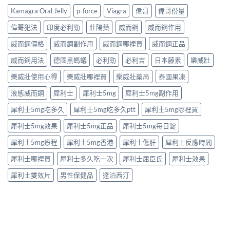
保
購
什
泊
健
Kamagra Oral Jelly
p-force
Viagra
偉哥
偉哥份量
買
麼？
西
產
注
完
汀
品
偉哥犯法
印度必利勁
壯陽藥
威而鋼
威而鋼作用
意
整
如
購
事
解
何
威而鋼價格
威而鋼副作用
威而鋼哪裡買
威而鋼正品
買
項〉
析：
改
指
中
成
威而鋼用法
德國黑螞蟻
必利勁
必利吉
日本藤素
樂威壯
善
南〉
分、
早
中
療
樂威壯使用心得
樂威壯哪裡買
樂威壯藥局
泰國果凍
洩？
程
起
液態威而鋼
犀利士
犀利士5mg
犀利士5mg副作用
安
效
排、
時
犀利士5mg吃多久
犀利士5mg吃多久ptt
犀利士5mg哪裡買
正
間
確
與
犀利士5mg效果
犀利士5mg正品
犀利士5mg每日錠
用
作
法
用
犀利士5mg療程
犀利士5mg香港
犀利士傷肝
犀利士反應時間
與
機
安
制
犀利士哪裡買
犀利士多久吃一次
犀利士屈臣氏
犀利士效果
全
全
指
揭
犀利士雙效片
男性保健品
達泊西汀
南〉
秘〉
中
中