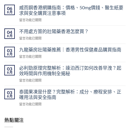
威而鋼香港網購指南：價格、50mg價錢、醫生紙要
06
8 月
求與安全購買注意事項
在
留言功能已關閉
〈威
而
不用處方簽的壯陽藥香港怎麼買？
04
鋼
8 月
在
留言功能已關閉
香
〈不
港
用
九龍藥房壯陽藥推薦｜香港男性保健產品購買指南
網
03
處
8 月
購
在
留言功能已關閉
方
指
〈九
簽
南：
龍
必利勁原理完整解析：達泊西汀如何改善早洩？起
的
03
價
藥
8 月
壯
效時間與作用機制全揭秘
格、
房
陽
50mg
在
留言功能已關閉
壯
藥
價
〈必
陽
香
錢、
利
藥
泰國果凍是什麼？完整解析：成分、療程安排、正
03
港
醫
勁
推
8 月
確用法與安全指南
怎
生
原
薦
麼
紙
在
留言功能已關閉
理
｜
買？〉
要
〈泰
完
香
中
求
國
整
港
與
果
熱點關注
解
男
安
凍
析：
性
全
是
達