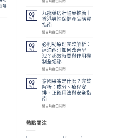
在
留言功能已關閉
港
咖啡
〈不
網
用
購
九龍藥房壯陽藥推薦｜
03
處
指
8 月
香港男性保健產品購買
方
南：
指南
簽
價
在
的
留言功能已關閉
格、
〈九
壯
50mg
龍
陽
必利勁原理完整解析：
價
03
藥
藥
錢、
8 月
達泊西汀如何改善早
房
香
醫
洩？起效時間與作用機
壯
港
生
制全揭秘
陽
怎
紙
藥
麼
在
留言功能已關閉
要
推
買？〉
〈必
求
薦
中
利
與
泰國果凍是什麼？完整
03
｜
勁
安
8 月
解析：成分、療程安
香
原
全
排、正確用法與安全指
港
理
購
南
男
完
買
性
整
在
留言功能已關閉
注
保
解
〈泰
意
健
析：
國
事
產
達
果
熱點關注
項〉
品
泊
凍
中
購
西
是
買
汀
什