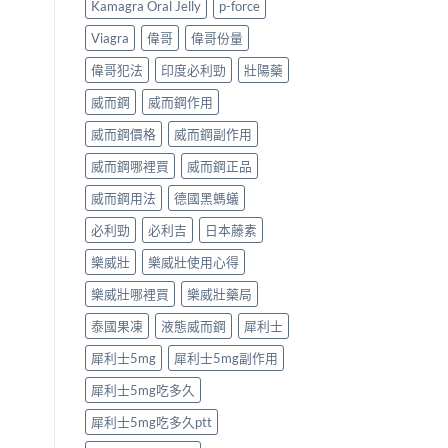
Kamagra Oral Jelly
p-force
指
如
麼？
南〉
何
完
Viagra
偉哥
偉哥份量
中
改
整
善
解
偉哥犯法
印度必利勁
壯陽藥
早
析：
洩？
成
威而鋼
威而鋼作用
起
分、
效
療
威而鋼價格
威而鋼副作用
時
程
威而鋼哪裡買
威而鋼正品
間
安
與
排、
威而鋼用法
德國黑螞蟻
作
正
用
確
必利勁
必利吉
日本藤素
機
用
制
法
樂威壯
樂威壯使用心得
全
與
揭
安
樂威壯哪裡買
樂威壯藥局
秘〉
全
中
指
泰國果凍
液態威而鋼
犀利士
南〉
中
犀利士5mg
犀利士5mg副作用
犀利士5mg吃多久
犀利士5mg吃多久ptt