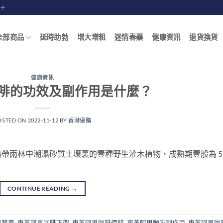
賠十
全部商品
延時助勃
增大增粗
迷情春藥
健康資訊
退貨換貨
健康資訊
啡的功效及副作用是什麼？
OSTED ON
2022-11-12
BY
香港優購
帶雨林中潮濕砂質土壤裏的壹種野生灌木植物，成熟期壹般為 5
CONTINUE READING
→
灣禁賣
,
東革阿里咖啡下架
,
東革阿里咖啡價錢
,
東革阿里咖啡副作用
,
東革阿里咖