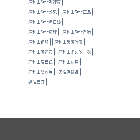
犀利士5mg哪裡買
犀利士5mg效果
犀利士5mg正品
犀利士5mg每日錠
犀利士5mg療程
犀利士5mg香港
犀利士傷肝
犀利士反應時間
犀利士哪裡買
犀利士多久吃一次
犀利士屈臣氏
犀利士效果
犀利士雙效片
男性保健品
達泊西汀