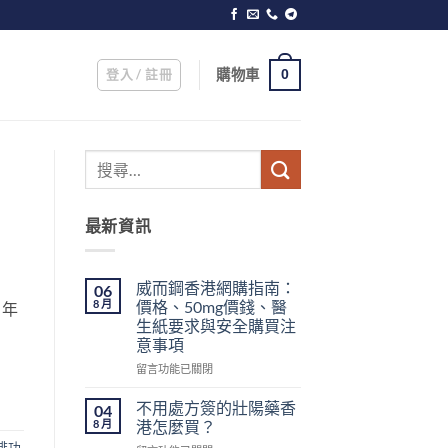
登入 / 註冊
購物車
0
最新資訊
威而鋼香港網購指南：
06
8 月
價格、50mg價錢、醫
 年
生紙要求與安全購買注
意事項
在
留言功能已關閉
〈威
而
不用處方簽的壯陽藥香
04
鋼
8 月
港怎麼買？
香
啡功