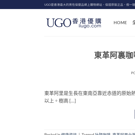
Skip
UGO是香港最大的男性保健品網上購物網站、保證原裝正品，假一
to
content
HOME
東革阿裏咖
P
東革阿里是生長在東南亞靠近赤道的原始熱
以上。樹高 […]
Posted in
健康資訊
|
Tagged
壯陽咖啡
,
東革阿里台