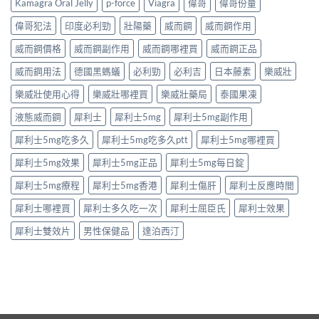
健
Kamagra Oral Jelly
p-force
Viagra
偉哥
偉哥份量
買
麼？
西
產
注
完
汀
品
偉哥犯法
印度必利勁
壯陽藥
威而鋼
威而鋼作用
意
整
如
購
事
解
何
威而鋼價格
威而鋼副作用
威而鋼哪裡買
威而鋼正品
買
項〉
析：
改
指
中
成
威而鋼用法
德國黑螞蟻
必利勁
必利吉
日本藤素
樂威壯
善
南〉
分、
早
中
療
樂威壯使用心得
樂威壯哪裡買
樂威壯藥局
泰國果凍
洩？
程
起
液態威而鋼
犀利士
犀利士5mg
犀利士5mg副作用
安
效
排、
時
犀利士5mg吃多久
犀利士5mg吃多久ptt
犀利士5mg哪裡買
正
間
確
與
犀利士5mg效果
犀利士5mg正品
犀利士5mg每日錠
用
作
法
用
犀利士5mg療程
犀利士5mg香港
犀利士傷肝
犀利士反應時間
與
機
安
制
犀利士哪裡買
犀利士多久吃一次
犀利士屈臣氏
犀利士效果
全
全
指
揭
犀利士雙效片
男性保健品
達泊西汀
南〉
秘〉
中
中