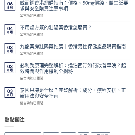
威而鋼香港網購指南：價格、50mg價錢、醫生紙要
06
8 月
求與安全購買注意事項
在
留言功能已關閉
〈威
而
不用處方簽的壯陽藥香港怎麼買？
04
鋼
8 月
在
留言功能已關閉
香
〈不
港
用
九龍藥房壯陽藥推薦｜香港男性保健產品購買指南
網
03
處
8 月
購
在
留言功能已關閉
方
指
〈九
簽
南：
龍
必利勁原理完整解析：達泊西汀如何改善早洩？起
的
03
價
藥
8 月
壯
效時間與作用機制全揭秘
格、
房
陽
50mg
在
留言功能已關閉
壯
藥
價
〈必
陽
香
錢、
利
藥
泰國果凍是什麼？完整解析：成分、療程安排、正
03
港
醫
勁
推
8 月
確用法與安全指南
怎
生
原
薦
麼
紙
在
留言功能已關閉
理
｜
買？〉
要
〈泰
完
香
中
求
國
整
港
與
果
熱點關注
解
男
安
凍
析：
性
全
是
達
保
購
什
泊