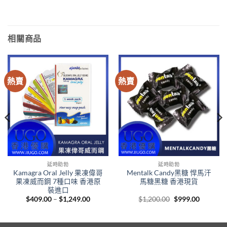
相關商品
熱賣
熱賣
延時助勃
延時助勃
Kamagra Oral Jelly 果凍偉哥
Mentalk Candy黑糖 悍馬汗
果凍威而鋼 7種口味 香港原
馬糖黑糖 香港現貨
裝進口
Price
Original
Current
$
409.00
–
$
1,249.00
$
1,200.00
$
999.00
range:
price
price
00
$409.00
was:
is:
gh
through
$1,200.00.
$999.00.
.00
$1,249.00