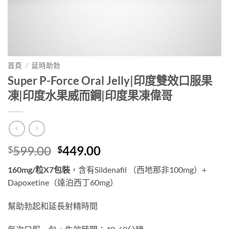
首頁
/
延時助勃
Super P-Force Oral Jelly|印度雙效口服果
凍|印度水果威而鋼|印度果凍偉哥
Original
Current
599.00
449.00
$
$
price
price
160mg/粒X7包裝
，含有Sildenafil （西地那非100mg）+
was:
is:
Dapoxetine（達泊西丁60mg）
$599.00.
$449.00.
幫助勃起和延長射精時間