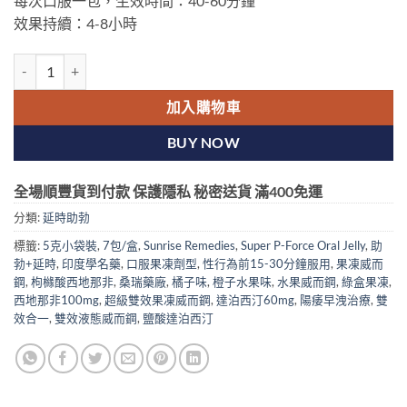
每次口服一包，生效時間：40-60分鐘
效果持續：4-8小時
Super P-Force Oral Jelly|印度雙效口服果凍|印度水果威而鋼|印度果
加入購物車
BUY NOW
全場順豐貨到付款 保護隱私 秘密送貨 滿400免運
分類:
延時助勃
標籤:
5克小袋裝
,
7包/盒
,
Sunrise Remedies
,
Super P-Force Oral Jelly
,
助
勃+延時
,
印度學名藥
,
口服果凍劑型
,
性行為前15-30分鐘服用
,
果凍威而
鋼
,
枸櫞酸西地那非
,
桑瑞藥廠
,
橘子味
,
橙子水果味
,
水果威而鋼
,
綠盒果凍
,
西地那非100mg
,
超級雙效果凍威而鋼
,
達泊西汀60mg
,
陽痿早洩治療
,
雙
效合一
,
雙效液態威而鋼
,
鹽酸達泊西汀