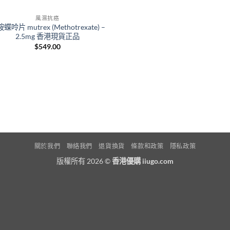
風濕抗癌
蝶呤片 mutrex (Methotrexate) –
2.5mg 香港現貨正品
$
549.00
關於我們
聯絡我們
退貨換貨
條款和政策
隱私政策
版權所有 2026 ©
香港優購 iiugo.com