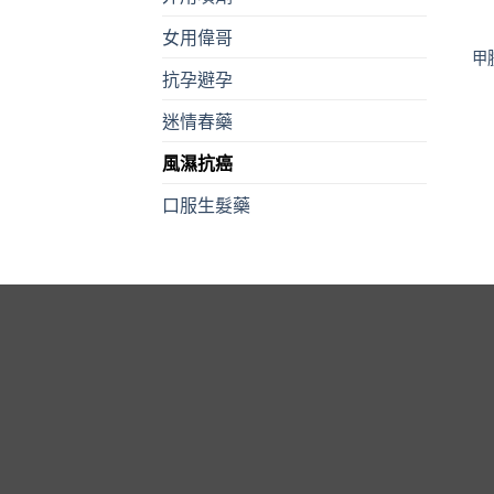
女用偉哥
甲胺
抗孕避孕
迷情春藥
風濕抗癌
口服生髮藥