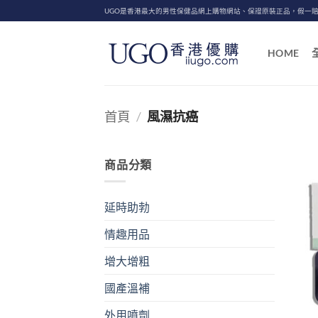
Skip
UGO是香港最大的男性保健品網上購物網站、保證原裝正品，假一
to
content
HOME
首頁
/
風濕抗癌
商品分類
延時助勃
情趣用品
增大增粗
國產溫補
外用噴劑
+